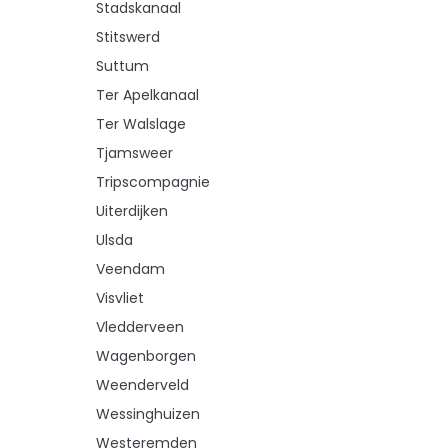
Stadskanaal
Stitswerd
Suttum
Ter Apelkanaal
Ter Walslage
Tjamsweer
Tripscompagnie
Uiterdijken
Ulsda
Veendam
Visvliet
Vledderveen
Wagenborgen
Weenderveld
Wessinghuizen
Westeremden