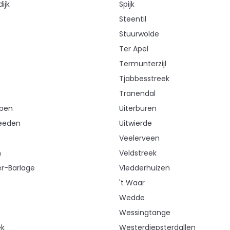
ijk
Spijk
Steentil
Stuurwolde
Ter Apel
Termunterzijl
Tjabbesstreek
Tranendal
ppen
Uiterburen
eeden
Uitwierde
Veelerveen
n
Veldstreek
r-Barlage
Vledderhuizen
o
't Waar
Wedde
Wessingtange
ek
Westerdiepsterdallen