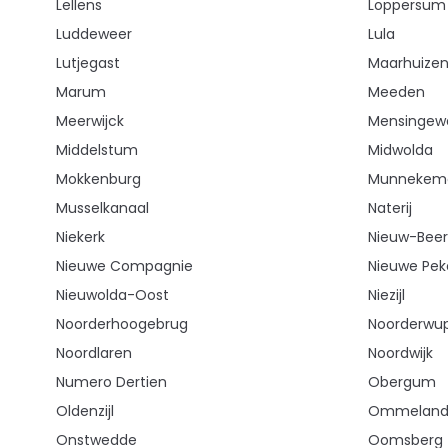
Lellens
Loppersum
Luddeweer
Lula
Lutjegast
Maarhuize
Marum
Meeden
Meerwijck
Mensingew
Middelstum
Midwolda
Mokkenburg
Munnekem
Musselkanaal
Naterij
Niekerk
Nieuw-Beer
Nieuwe Compagnie
Nieuwe Pek
Nieuwolda-Oost
Niezijl
Noorderhoogebrug
Noorderwu
Noordlaren
Noordwijk
Numero Dertien
Obergum
Oldenzijl
Ommelande
Onstwedde
Oomsberg