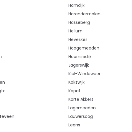
Hamdijk
Harendermolen
Hasseberg
Hellum
Heveskes
Hoogemeeden
m
Hoornsedijk
Jagerswijk
Kiel-Windeweer
ren
Kokswijk
gte
Kopaf
Korte Akkers
Lagemeeden
rteveen
Lauwersoog
Leens