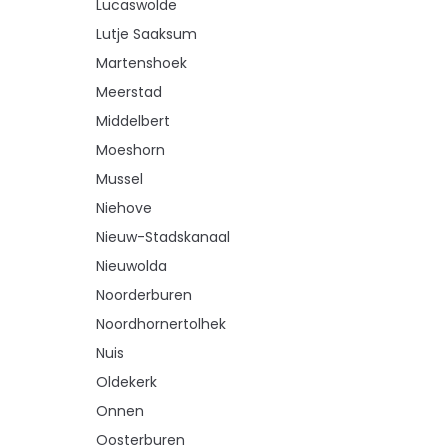
Lucaswolde
Lutje Saaksum
Martenshoek
Meerstad
Middelbert
Moeshorn
Mussel
Niehove
Nieuw-Stadskanaal
Nieuwolda
Noorderburen
Noordhornertolhek
Nuis
Oldekerk
Onnen
Oosterburen