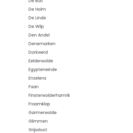
De Bult
De Holm
De Linde
De Wilp
Den Andel
Denemarken
Dorkwerd
Eelderwolde
Egypteneinde
Enzelens
Faan
Finsterwolderhamrik
Fraamklap
Garmerwolde
Glimmen
Grijssloot