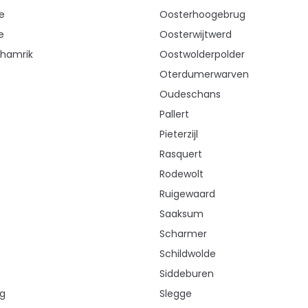
e
Oosterhoogebrug
e
Oosterwijtwerd
hamrik
Oostwolderpolder
Oterdumerwarven
Oudeschans
Pallert
n
Pieterzijl
Rasquert
Rodewolt
Ruigewaard
Saaksum
s
Scharmer
Schildwolde
Siddeburen
g
Slegge