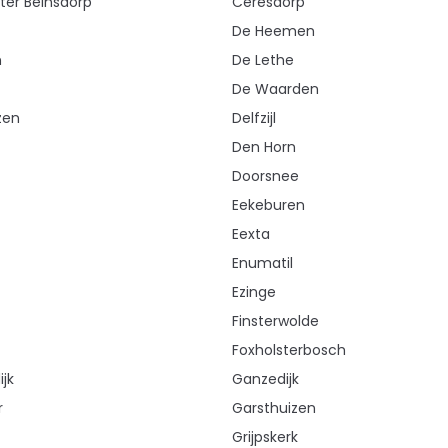
er Beinsdorp
Ceresdorp
De Heemen
n
De Lethe
De Waarden
zen
Delfzijl
Den Horn
Doorsnee
Eekeburen
Eexta
Enumatil
Ezinge
Finsterwolde
Foxholsterbosch
jk
Ganzedijk
r
Garsthuizen
Grijpskerk