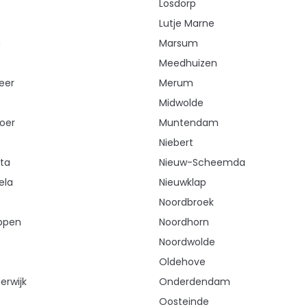
Losdorp
Lutje Marne
n
Marsum
Meedhuizen
eer
Merum
Midwolde
oer
Muntendam
Niebert
ta
Nieuw-Scheemda
ela
Nieuwklap
Noordbroek
ppen
Noordhorn
Noordwolde
Oldehove
rwijk
Onderdendam
Oosteinde