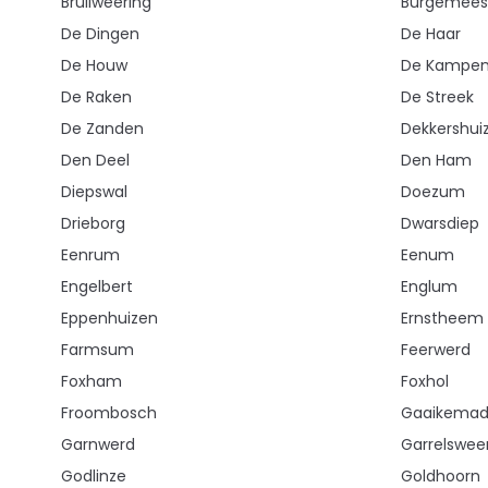
Bruilweering
Burgemeest
De Dingen
De Haar
De Houw
De Kampe
De Raken
De Streek
De Zanden
Dekkershui
Den Deel
Den Ham
Diepswal
Doezum
Drieborg
Dwarsdiep
Eenrum
Eenum
Engelbert
Englum
Eppenhuizen
Ernstheem
Farmsum
Feerwerd
Foxham
Foxhol
Froombosch
Gaaikemadi
Garnwerd
Garrelswee
Godlinze
Goldhoorn