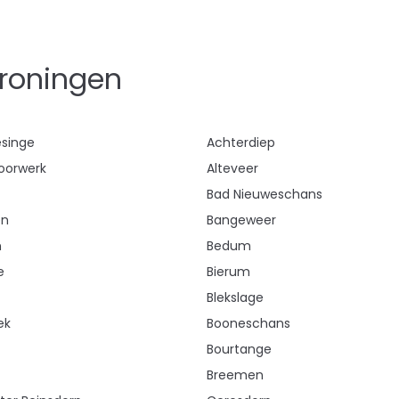
Groningen
singe
Achterdiep
oorwerk
Alteveer
Bad Nieuweschans
en
Bangeweer
n
Bedum
e
Bierum
Blekslage
ek
Booneschans
Bourtange
Breemen