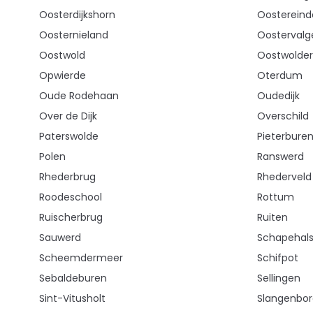
Oosterdijkshorn
Oostereind
Oosternieland
Oostervalg
Oostwold
Oostwolder
Opwierde
Oterdum
Oude Rodehaan
Oudedijk
Over de Dijk
Overschild
Paterswolde
Pieterbure
Polen
Ranswerd
Rhederbrug
Rhederveld
Roodeschool
Rottum
Ruischerbrug
Ruiten
Sauwerd
Schapehal
Scheemdermeer
Schifpot
Sebaldeburen
Sellingen
Sint-Vitusholt
Slangenbor