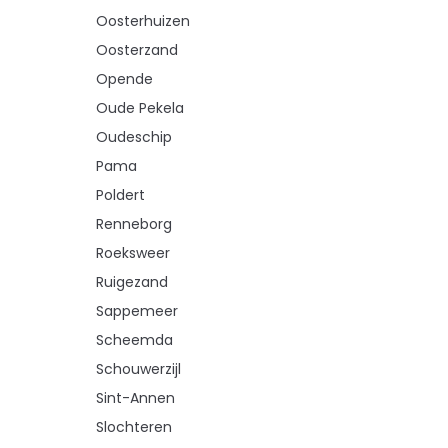
Oosterhuizen
Oosterzand
Opende
Oude Pekela
Oudeschip
Pama
Poldert
Renneborg
Roeksweer
Ruigezand
Sappemeer
Scheemda
Schouwerzijl
Sint-Annen
Slochteren