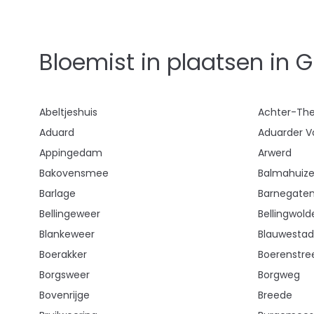
Bloemist in plaatsen in 
Abeltjeshuis
Achter-The
Aduard
Aduarder V
Appingedam
Arwerd
Bakovensmee
Balmahuiz
Barlage
Barnegate
Bellingeweer
Bellingwold
Blankeweer
Blauwestad
Boerakker
Boerenstre
Borgsweer
Borgweg
Bovenrijge
Breede