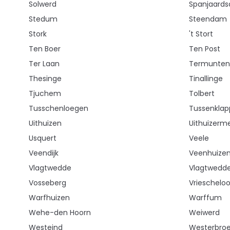
Solwerd
Spanjaardsd
Stedum
Steendam
Stork
't Stort
Ten Boer
Ten Post
Ter Laan
Termunten
Thesinge
Tinallinge
Tjuchem
Tolbert
Tusschenloegen
Tussenkla
Uithuizen
Uithuizerm
Usquert
Veele
Veendijk
Veenhuize
Vlagtwedde
Vlagtwedde
Vosseberg
Vrieschelo
Warfhuizen
Warffum
Wehe-den Hoorn
Weiwerd
Westeind
Westerbro