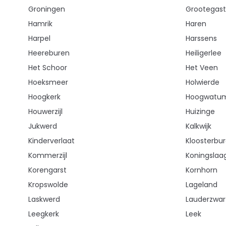
Groningen
Grootegast
Hamrik
Haren
Harpel
Harssens
Heereburen
Heiligerlee
Het Schoor
Het Veen
Hoeksmeer
Holwierde
Hoogkerk
Hoogwatu
Houwerzijl
Huizinge
Jukwerd
Kalkwijk
Kinderverlaat
Kloosterbu
Kommerzijl
Koningslaa
Korengarst
Kornhorn
Kropswolde
Lageland
Laskwerd
Lauderzwa
Leegkerk
Leek