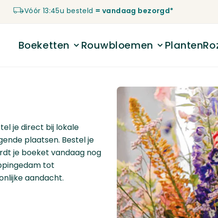
Vóór 13:45u besteld
= vandaag bezorgd*
Boeketten
Rouwbloemen
Planten
Ro
Toggle submenu for Boeketten
Toggle submenu 
l je direct bij lokale
ende plaatsen. Bestel je
rdt je boeket vandaag nog
Appingedam tot
onlijke aandacht.