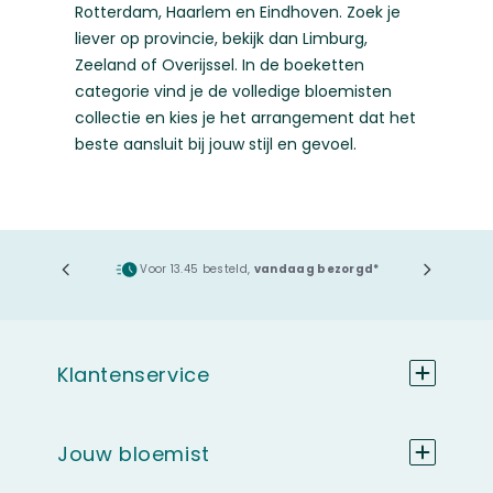
Rotterdam
,
Haarlem
en
Eindhoven
. Zoek je
liever op provincie, bekijk dan
Limburg
,
Zeeland
of
Overijssel
. In de
boeketten
categorie
vind je de volledige bloemisten
collectie en kies je het arrangement dat het
beste aansluit bij jouw stijl en gevoel.
ging
Voor 13.45 besteld,
vandaag bezorgd*
Klantenservice
Jouw bloemist