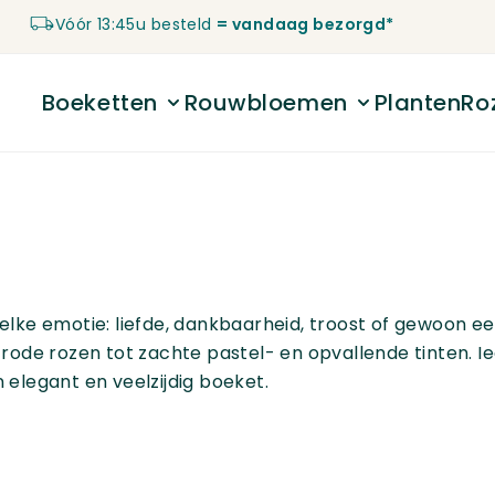
Vóór 13:45u besteld
= vandaag bezorgd*
Boeketten
Rouwbloemen
Planten
Ro
Toggle submenu for Boeketten
Toggle submenu 
ij elke emotie: liefde, dankbaarheid, troost of gewoon 
eke rode rozen tot zachte pastel- en opvallende tinten.
elegant en veelzijdig boeket.