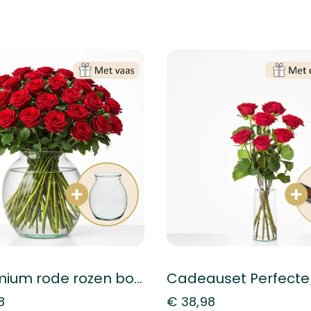
50 premium rode rozen boeket
8
€ 38,98