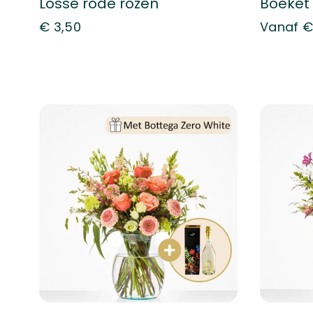
Losse rode rozen
Boeket
€ 3,50
Vanaf
€