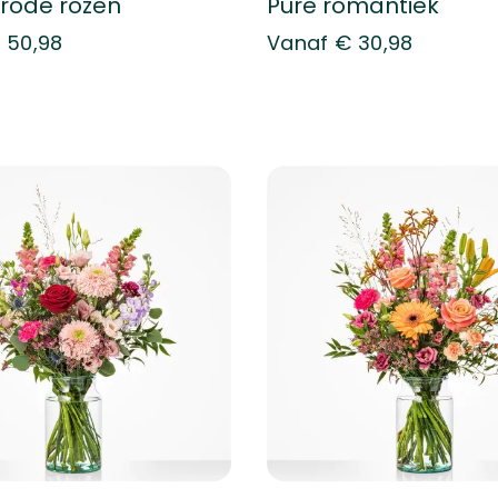
 rode rozen
Pure romantiek
 50,98
Vanaf
€ 30,98