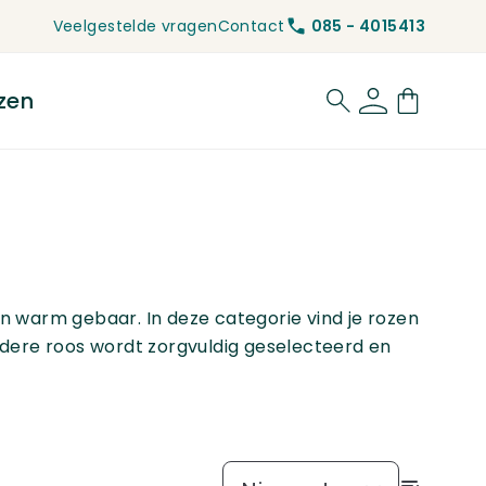
Veelgestelde vragen
Contact
085 - 4015413
zen
for Rouwbloemen
een warm gebaar. In deze categorie vind je rozen
 Iedere roos wordt zorgvuldig geselecteerd en