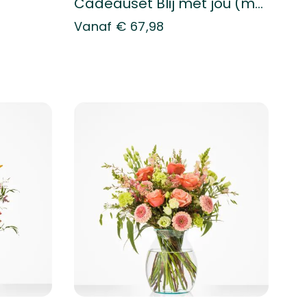
Cadeauset Blij met jou (met bonbons)
Vanaf
€ 67,98