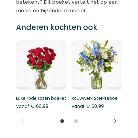
betekent? Dit boeket vertelt het op een
mooie en bijzondere manier.
Anderen kochten ook
Navigeren door de elementen van de carrousel is mogelij
Druk om carrousel over te slaan
Druk op om naar carrouselnavigatie te gaan
Luxe rode rozen boeket
Rouwwerk Sterkteboeket
Vanaf
€ 60,98
Vanaf
€ 60,99
Vana