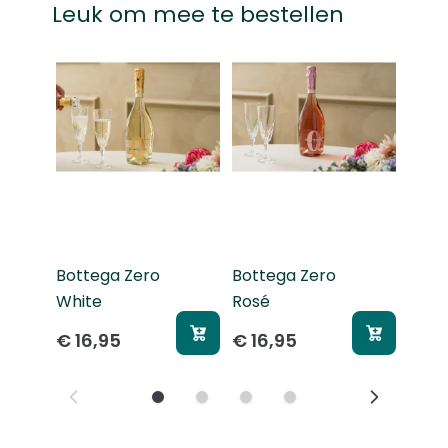
Leuk om mee te bestellen
Navigeren door de elementen van de carrousel is mogelij
Druk om carrousel over te slaan
Druk op om naar carrouselnavigatie te gaan
Vaas
Bottega Zero
Bottega Zero
Perf
White
Rosé
Natu
€ 16,95
€ 16,95
€ 25