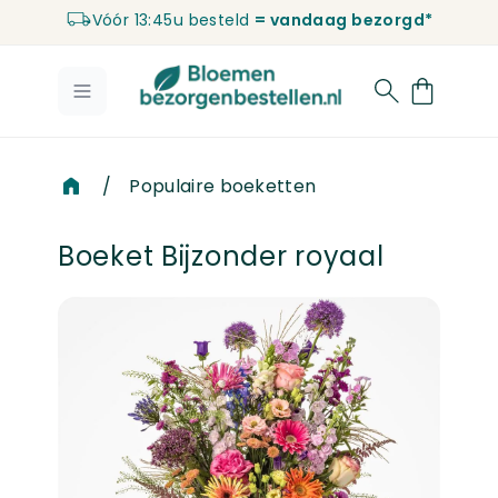
Vóór 13:45u besteld
= vandaag bezorgd*
Ga naar de inhoud
/
Populaire boeketten
Boeket Bijzonder royaal