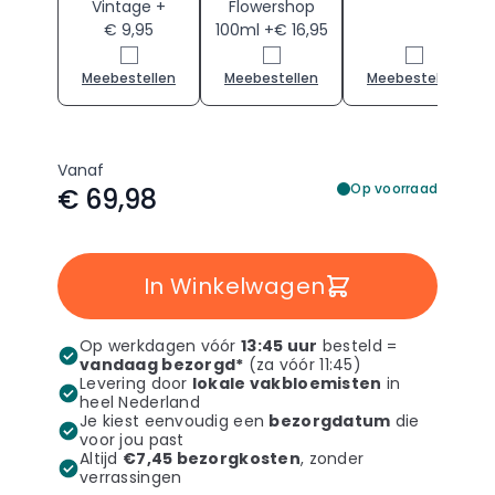
Vintage +
Flowershop
€ 9,95
100ml +€ 16,95
Meebestellen
Meebestellen
Meebestellen
Vanaf
Op voorraad
€ 69,98
In Winkelwagen
Op werkdagen vóór
13:45 uur
besteld =
vandaag bezorgd*
(za vóór 11:45)
Levering door
lokale vakbloemisten
in
heel Nederland
Je kiest eenvoudig een
bezorgdatum
die
voor jou past
Altijd
€7,45 bezorgkosten
, zonder
verrassingen