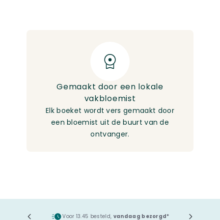
g
Gemaakt door een lokale
M
vakbloemist
 en
Elk boeket wordt vers gemaakt door
Ge
ze
een bloemist uit de buurt van de
ontvanger.
ging
Voor 13.45 besteld,
vandaag bezorgd*