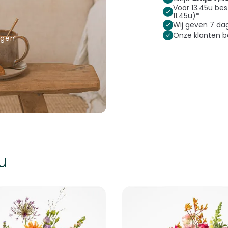
Voor 13.45u bes
11.45u)*
Wij geven 7 d
Onze klanten 
rgen
u
k met de tabtoets. U kunt de carrousel overslaan of direct naar