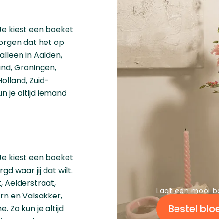
Je kiest een boeket
zorgen dat het op
alleen in Aalden,
and
,
Groningen
,
olland
,
Zuid-
un je altijd iemand
Je kiest een boeket
d waar jij dat wilt.
 Aelderstraat,
Laat een mooi b
rn en Valsakker,
Bestel bl
 Zo kun je altijd