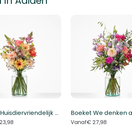
 in Aalden
k met de tabtoets. U kunt de carrousel overslaan of direct naar
Boeket Huisdiervriendelijk boeket
Boeket We denken a
23,98
Vanaf
€ 27,98