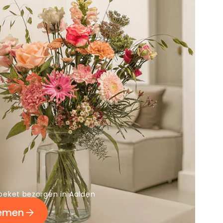
oeket bezorgen in Aalden
oemen