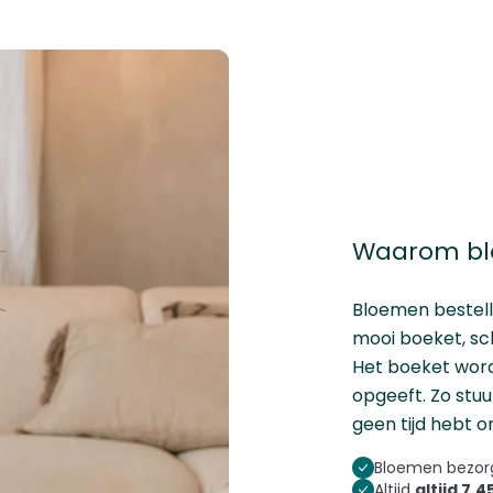
Waarom blo
Bloemen bestel
mooi boeket, sch
Het boeket word
opgeeft. Zo stuur
geen tijd hebt o
Bloemen bezorg
Altijd
altijd 7,