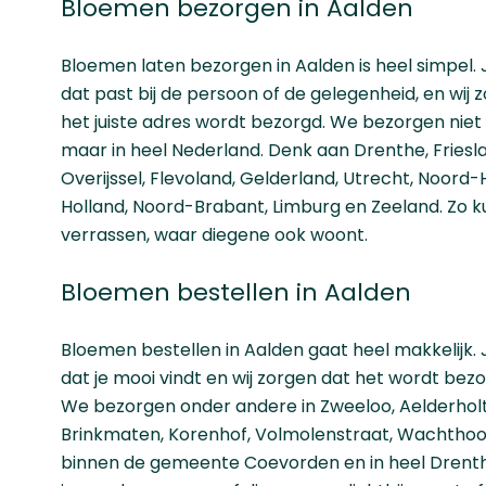
Bloemen bezorgen in Aalden
Bloemen laten bezorgen in Aalden is heel simpel. 
dat past bij de persoon of de gelegenheid, en wij 
het juiste adres wordt bezorgd. We bezorgen niet 
maar in heel Nederland. Denk aan
Drenthe
,
Friesl
Overijssel
,
Flevoland
,
Gelderland
,
Utrecht
,
Noord-H
Holland
,
Noord-Brabant
,
Limburg
en
Zeeland
. Zo k
verrassen, waar diegene ook woont.
Bloemen bestellen in Aalden
Bloemen bestellen in Aalden gaat heel makkelijk. 
dat je mooi vindt en wij zorgen dat het wordt bezorg
We bezorgen onder andere in Zweeloo, Aelderholt,
Brinkmaten, Korenhof, Volmolenstraat, Wachthoo
binnen de gemeente Coevorden en in heel Drenthe.