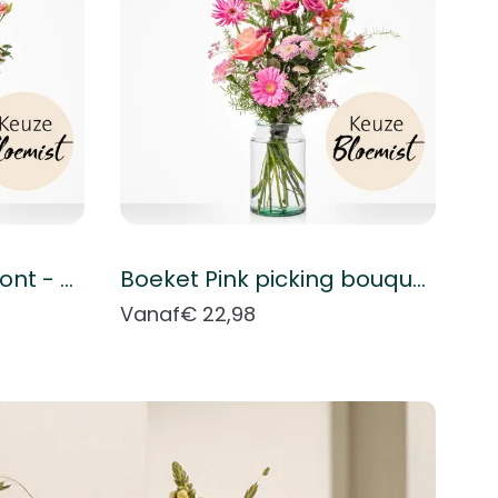
Boeket Plukboeket bont - Keuze bloemist
Boeket Pink picking bouquet - Florist's choice
Vanaf
€ 22,98