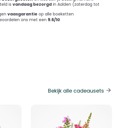
teld is
vandaag bezorgd
in Aalden (zaterdag tot
agen
vaasgarantie
op alle boeketten
beoordelen ons met een
9.6/10
Bekijk alle cadeausets
 de carrouselnavigatie gaan met de overslaan links.