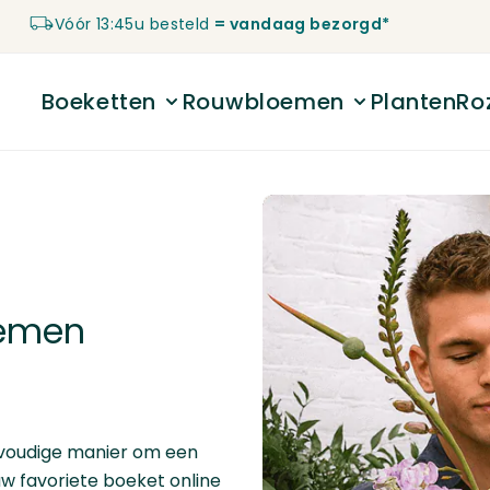
Vóór 13:45u besteld
= vandaag bezorgd*
Boeketten
Rouwbloemen
Planten
Ro
Toggle submenu for Boeketten
Toggle submenu 
oemen
nvoudige manier om een
uw favoriete boeket online