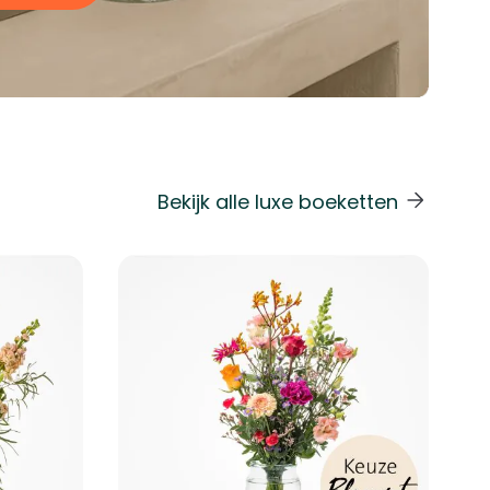
Bekijk alle luxe boeketten
 de carrouselnavigatie gaan met de overslaan links.