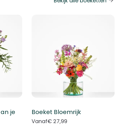
Bekijk alle boeketten
 de carrouselnavigatie gaan met de overslaan links.
an je
Boeket Bloemrijk
Vanaf
€ 27,99