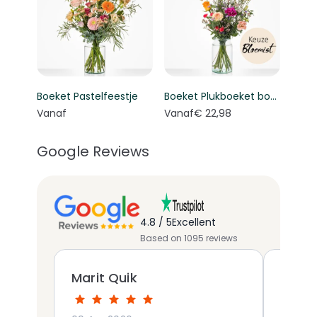
Boeket Pastelfeestje
Boeket Plukboeket bont - Keuze bloemist
Vanaf
Vanaf
€ 22,98
Google Reviews
4.8 / 5
Excellent
Based on 1095 reviews
Marit Quik
victo