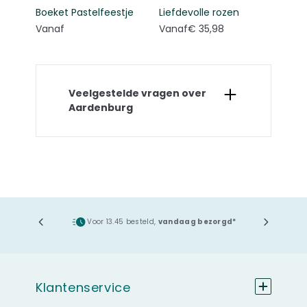
Boeket Pastelfeestje
Liefdevolle rozen
Vanaf
Vanaf
€ 35,98
Veelgestelde vragen over
Aardenburg
ging
Voor 13.45 besteld,
vandaag bezorgd*
Klantenservice