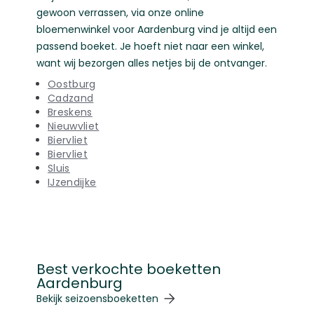
gewoon verrassen, via onze online
bloemenwinkel voor Aardenburg vind je altijd een
passend boeket. Je hoeft niet naar een winkel,
want wij bezorgen alles netjes bij de ontvanger.
Oostburg
Cadzand
Breskens
Nieuwvliet
Biervliet
Biervliet
Sluis
IJzendijke
Best verkochte boeketten
Aardenburg
Navigeren door de elementen van de carrousel is mogelij
Druk om carrousel over te slaan
Druk op om naar carrouselnavigatie te gaan
Bekijk seizoensboeketten