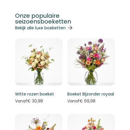
Onze populaire
seizoensboeketten
Navigeren door de elementen van de carrousel is mogelij
Druk om carrousel over te slaan
Druk op om naar carrouselnavigatie te gaan
Bekijk alle luxe boeketten
Witte rozen boeket
Boeket Bijzonder royaal
Vanaf
€ 30,98
Vanaf
€ 69,98