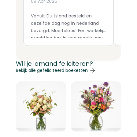
09 Apr 2026
19 Mar
Vanuit Duitsland besteld en
een mo
dezelfde dag nog in Nederland
geleve
bezorgd. Moeiteloos! Een werkelijk
proble
prachtige bos in een mooie vaas,
kaartje erbij. Paps en mams
superblij. Dankjulliewel!
Wil je iemand feliciteren?
Navigeren door de elementen van de carrousel is mogelij
Druk om carrousel over te slaan
Druk op om naar carrouselnavigatie te gaan
Bekijk alle gefeliciteerd boeketten