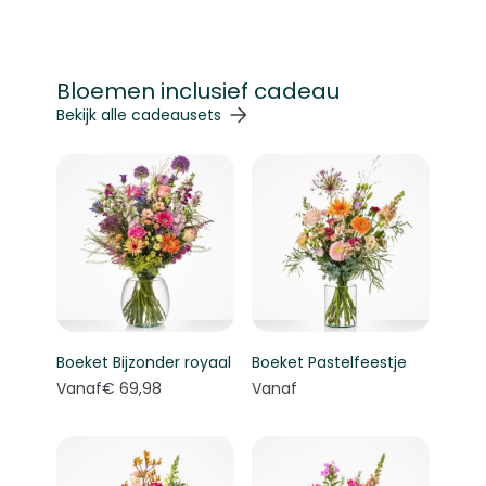
Bloemen inclusief cadeau
Navigeren door de elementen van de carrousel is mogelij
Druk om carrousel over te slaan
Druk op om naar carrouselnavigatie te gaan
Bekijk alle cadeausets
Boeket Bijzonder royaal
Boeket Pastelfeestje
Vanaf
€ 69,98
Vanaf