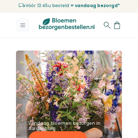
Vóór 13:45u besteld
= vandaag bezorgd*
Ga naar de inhoud
Vandaag bloemen bezorgen in
Aardenburg