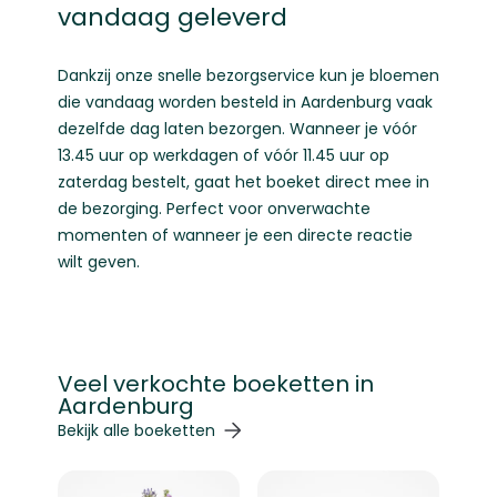
vandaag geleverd
Dankzij onze snelle bezorgservice kun je bloemen
die vandaag worden besteld in Aardenburg vaak
dezelfde dag laten bezorgen. Wanneer je vóór
13.45 uur op werkdagen of vóór 11.45 uur op
zaterdag bestelt, gaat het boeket direct mee in
de bezorging. Perfect voor onverwachte
momenten of wanneer je een directe reactie
wilt geven.
Veel verkochte boeketten in
Aardenburg
Navigeren door de elementen van de carrousel is mogelij
Druk om carrousel over te slaan
Druk op om naar carrouselnavigatie te gaan
Bekijk alle boeketten