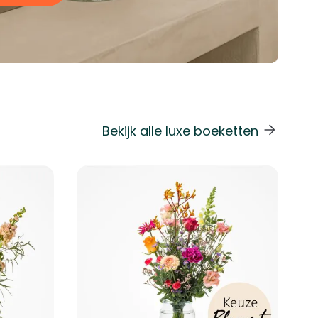
Bekijk alle luxe boeketten
 de carrouselnavigatie gaan met de overslaan links.