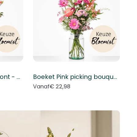
Boeket Plukboeket bont - Keuze bloemist
Boeket Pink picking bouquet - Florist's choice
Vanaf
€ 22,98