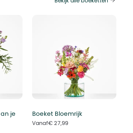
Bekijk alle boeketten
 de carrouselnavigatie gaan met de overslaan links.
an je
Boeket Bloemrijk
Vanaf
€ 27,99