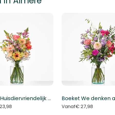
 in Almere
k met de tabtoets. U kunt de carrousel overslaan of direct naar
Boeket Huisdiervriendelijk boeket
Boeket We denken a
23,98
Vanaf
€ 27,98