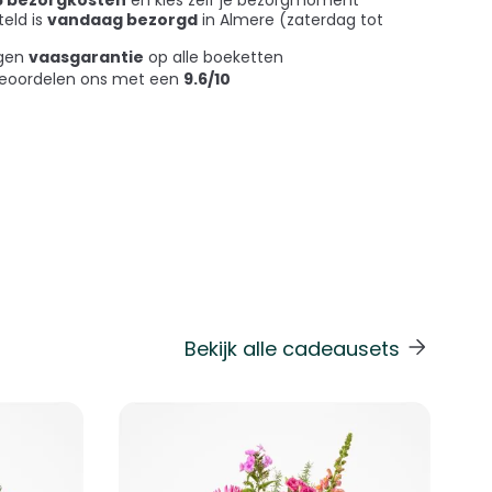
teld is
vandaag bezorgd
in Almere (zaterdag tot
agen
vaasgarantie
op alle boeketten
beoordelen ons met een
9.6/10
Bekijk alle cadeausets
 de carrouselnavigatie gaan met de overslaan links.