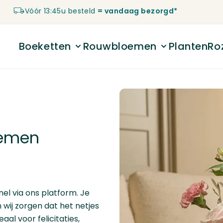
Vóór 13:45u besteld
= vandaag bezorgd*
Boeketten
Rouwbloemen
Planten
Ro
Toggle submenu for Boeketten
Toggle submenu 
oemen
el via ons platform. Je
wij zorgen dat het netjes
al voor felicitaties,