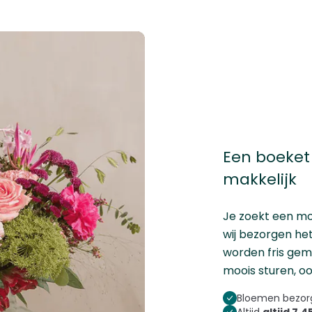
Een boeket 
makkelijk
Je zoekt een moo
wij bezorgen he
worden fris gema
moois sturen, ook
Bloemen bezorg
Altijd
altijd 7,