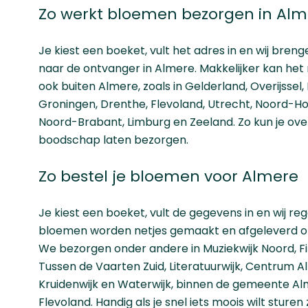
Zo werkt bloemen bezorgen in Alm
Je kiest een boeket, vult het adres in en wij bre
naar de ontvanger in Almere. Makkelijker kan het
ook buiten Almere, zoals in
Gelderland
,
Overijssel
,
Groningen
,
Drenthe
,
Flevoland
,
Utrecht
,
Noord-Ho
Noord-Brabant
,
Limburg
en
Zeeland
. Zo kun je ove
boodschap laten bezorgen.
Zo bestel je bloemen voor Almere
Je kiest een boeket, vult de gegevens in en wij reg
bloemen worden netjes gemaakt en afgeleverd op 
We bezorgen onder andere in Muziekwijk Noord, Fil
Tussen de Vaarten Zuid, Literatuurwijk, Centrum A
Kruidenwijk en Waterwijk, binnen de gemeente Alm
Flevoland. Handig als je snel iets moois wilt sture