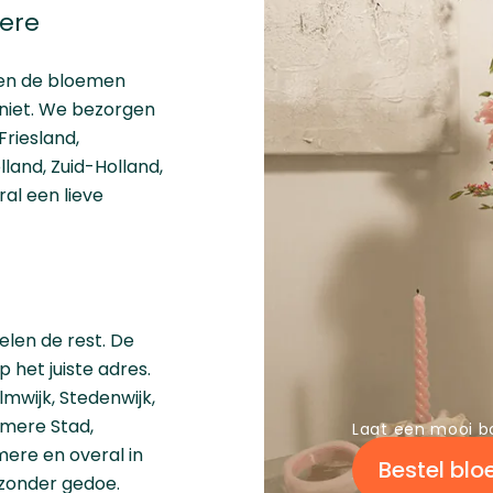
ere
ngen de bloemen
 niet. We bezorgen
Friesland
,
lland
,
Zuid-Holland
,
ral een lieve
elen de rest. De
het juiste adres.
mwijk, Stedenwijk,
lmere Stad,
Laat een mooi b
ere en overal in
Bestel bl
n zonder gedoe.