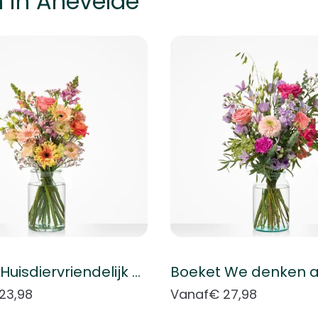
 in Anevelde
k met de tabtoets. U kunt de carrousel overslaan of direct naar
Boeket Huisdiervriendelijk boeket
Boeket We denken a
23,98
Vanaf
€ 27,98