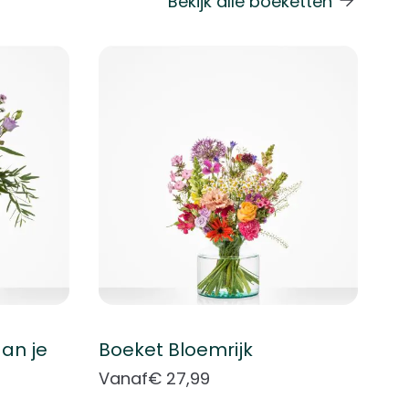
Bekijk alle boeketten
 de carrouselnavigatie gaan met de overslaan links.
an je
Boeket Bloemrijk
Vanaf
€ 27,99