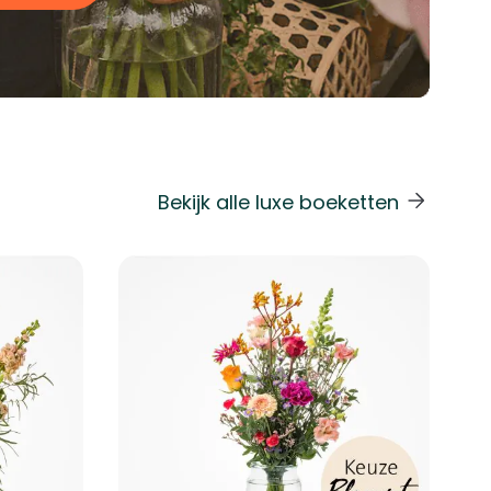
Bekijk alle luxe boeketten
 de carrouselnavigatie gaan met de overslaan links.