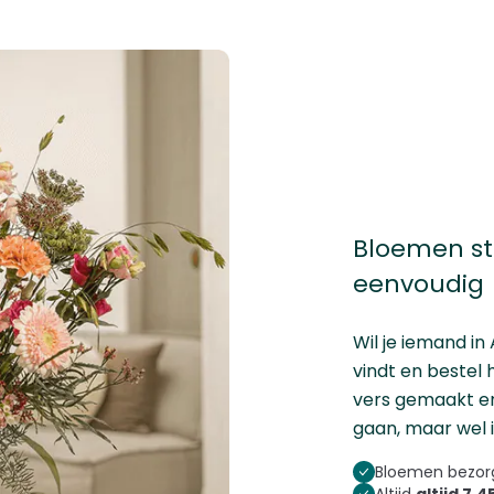
Bloemen st
eenvoudig
Wil je iemand in
vindt en bestel
vers gemaakt en 
gaan, maar wel ie
Bloemen bezorg
Altijd
altijd 7,