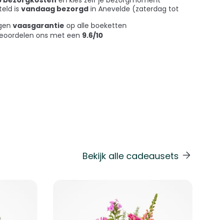
teld is
vandaag bezorgd
in Anevelde (zaterdag tot
agen
vaasgarantie
op alle boeketten
beoordelen ons met een
9.6/10
Bekijk alle cadeausets
 de carrouselnavigatie gaan met de overslaan links.