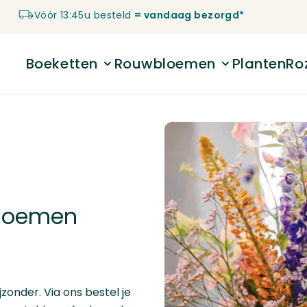
Vóór 13:45u besteld
= vandaag bezorgd*
Boeketten
Rouwbloemen
Planten
Ro
Toggle submenu for Boeketten
Toggle submenu 
bloemen
onder. Via ons bestel je