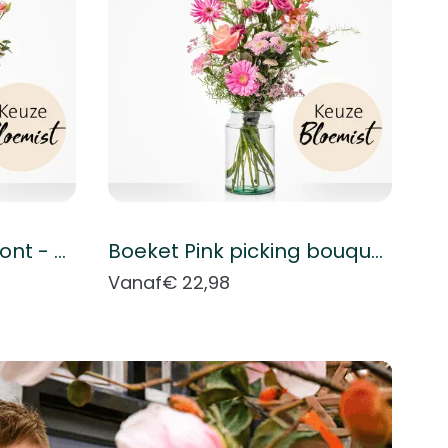
Boeket Plukboeket bont - Keuze bloemist
Boeket Pink picking bouquet - Florist's choice
Vanaf
€ 22,98