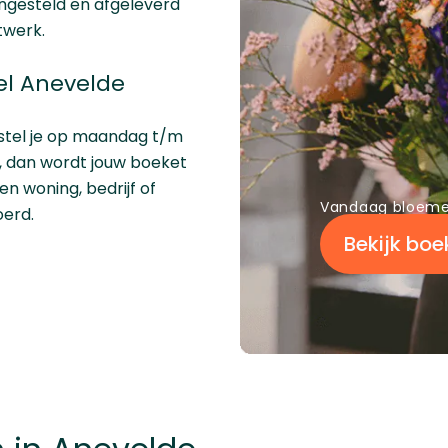
ngesteld en afgeleverd
twerk.
el Anevelde
stel je op maandag t/m
ur, dan wordt jouw boeket
n woning, bedrijf of
Vandaag bloeme
oerd.
Bekijk boe