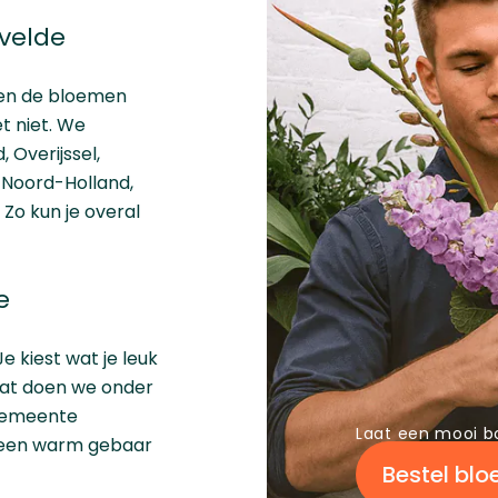
velde
ngen de bloemen
t niet. We
d
,
Overijssel
,
,
Noord-Holland
,
. Zo kun je overal
e
Je kiest wat je leuk
Dat doen we onder
 gemeente
Laat een mooi b
al een warm gebaar
Bestel bl