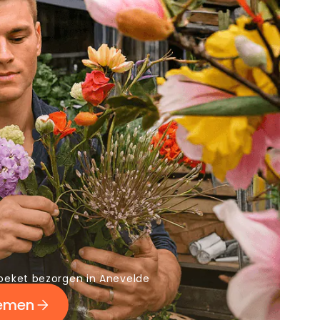
oeket bezorgen in Anevelde
oemen