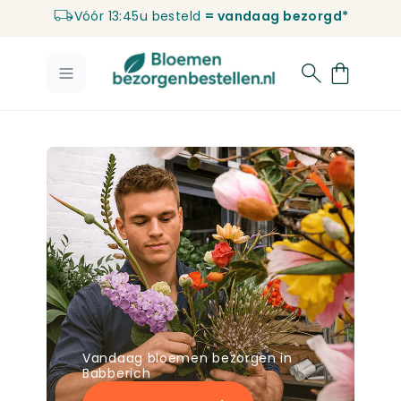
Vóór 13:45u besteld
= vandaag bezorgd*
Ga naar de inhoud
Vandaag bloemen bezorgen in
Babberich