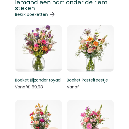
Iemand een hart onder de riem
steken
Navigeren door de elementen van de carrousel is mogelij
Druk om carrousel over te slaan
Druk op om naar carrouselnavigatie te gaan
Bekijk boeketten
Boeket Bijzonder royaal
Boeket Pastelfeestje
Vanaf
€ 69,98
Vanaf