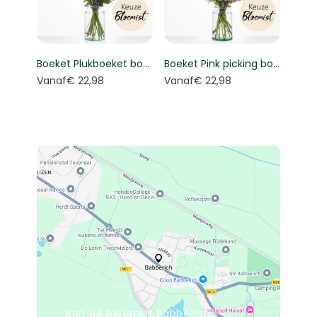
Boeket Plukboeket bont - Keuze bloemist
Boeket Pink picking bouquet - Florist's choice
Vanaf
€ 22,98
Vanaf
€ 22,98
Van dé bloemist Babberich