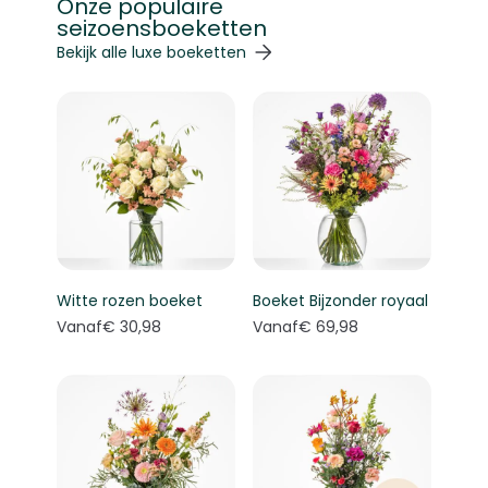
Onze populaire
seizoensboeketten
Navigeren door de elementen van de carrousel is mogelij
Druk om carrousel over te slaan
Druk op om naar carrouselnavigatie te gaan
Bekijk alle luxe boeketten
Witte rozen boeket
Boeket Bijzonder royaal
Vanaf
€ 30,98
Vanaf
€ 69,98