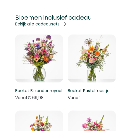
Bloemen inclusief cadeau
Navigeren door de elementen van de carrousel is mogelij
Druk om carrousel over te slaan
Druk op om naar carrouselnavigatie te gaan
Bekijk alle cadeausets
Boeket Bijzonder royaal
Boeket Pastelfeestje
Vanaf
€ 69,98
Vanaf