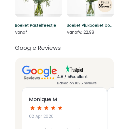
Boeket Pastelfeestje
Boeket Plukboeket bont - Keuze bloemist
Vanaf
Vanaf
€ 22,98
Google Reviews
4.8 / 5
Excellent
Based on 1095 reviews
Monique M
victo
02 Apr 2026
19 Mar