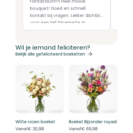
Fantastisch!!!! Heel mooie
een mo
bouquet! Goed en schnell
geleve
kontakt bij vragen. Lekker dichtbij
proble
voor een lief bloemetje in
Kerkdriel ( en omgeving)
Dankjewel!!!!!!
Wil je iemand feliciteren?
Navigeren door de elementen van de carrousel is mogelij
Druk om carrousel over te slaan
Druk op om naar carrouselnavigatie te gaan
Bekijk alle gefeliciteerd boeketten
Witte rozen boeket
Boeket Bijzonder royaal
Vanaf
€ 30,98
Vanaf
€ 69,98