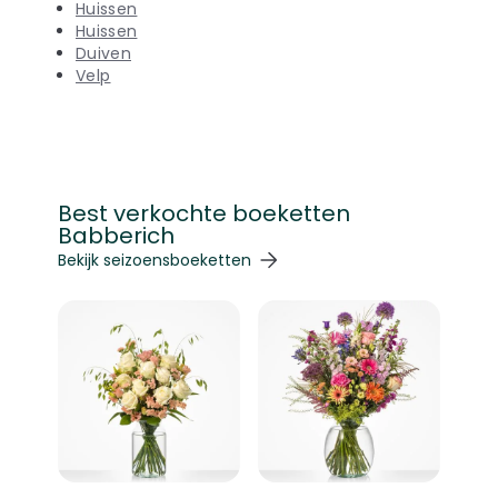
Huissen
Huissen
Duiven
Velp
Best verkochte boeketten
Babberich
Navigeren door de elementen van de carrousel is mogelij
Druk om carrousel over te slaan
Druk op om naar carrouselnavigatie te gaan
Bekijk seizoensboeketten