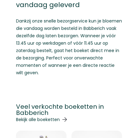
vandaag geleverd
Dankzij onze snelle bezorgservice kun je bloemen
die vandaag worden besteld in Babberich vaak
dezelfde dag laten bezorgen. Wanneer je vóór
13.45 uur op werkdagen of vóór 11.45 uur op
zaterdag bestelt, gaat het boeket direct mee in
de bezorging. Perfect voor onverwachte
momenten of wanneer je een directe reactie
wilt geven.
Veel verkochte boeketten in
Babberich
Navigeren door de elementen van de carrousel is mogelij
Druk om carrousel over te slaan
Druk op om naar carrouselnavigatie te gaan
Bekijk alle boeketten