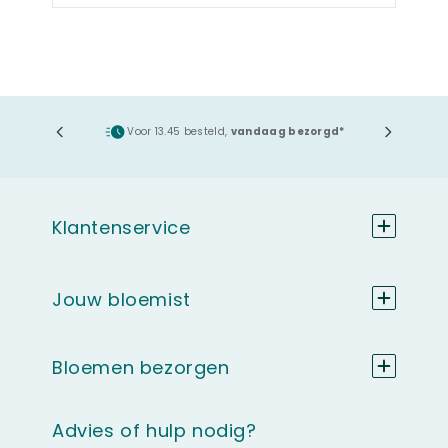
ging
Voor 13.45 besteld,
vandaag bezorgd*
Klantenservice
Jouw bloemist
Bloemen bezorgen
Advies of hulp nodig?