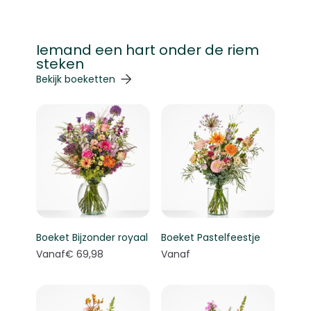
Iemand een hart onder de riem
steken
Navigeren door de elementen van de carrousel is mogelij
Druk om carrousel over te slaan
Druk op om naar carrouselnavigatie te gaan
Bekijk boeketten
Boeket Bijzonder royaal
Boeket Pastelfeestje
Vanaf
€ 69,98
Vanaf