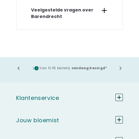
Veelgestelde vragen over
Barendrecht
ging
Voor 13.45 besteld,
vandaag bezorgd*
Klantenservice
Jouw bloemist