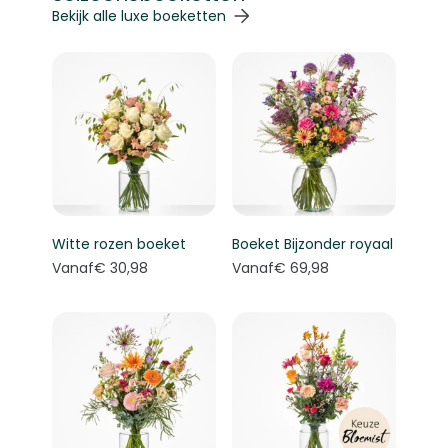
Navigeren door de elementen van de carrousel is mogelij
Druk om carrousel over te slaan
Druk op om naar carrouselnavigatie te gaan
Bekijk alle luxe boeketten
Witte rozen boeket
Boeket Bijzonder royaal
Vanaf
€ 30,98
Vanaf
€ 69,98