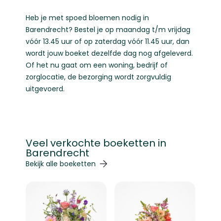
Heb je met spoed bloemen nodig in
Barendrecht? Bestel je op maandag t/m vrijdag
vóór 13.45 uur of op zaterdag vóór 11.45 uur, dan
wordt jouw boeket dezelfde dag nog afgeleverd.
Of het nu gaat om een woning, bedrijf of
zorglocatie, de bezorging wordt zorgvuldig
uitgevoerd.
Veel verkochte boeketten in
Barendrecht
Navigeren door de elementen van de carrousel is mogelij
Druk om carrousel over te slaan
Druk op om naar carrouselnavigatie te gaan
Bekijk alle boeketten