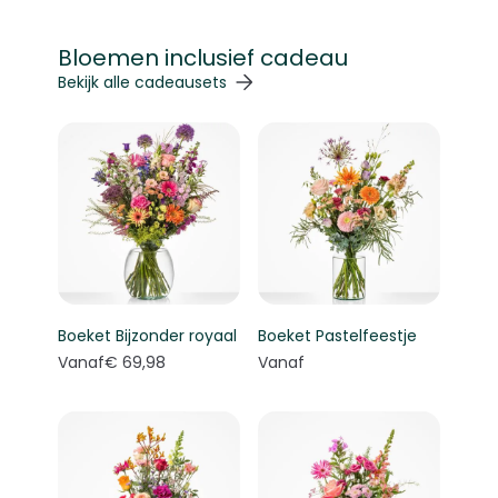
Bloemen inclusief cadeau
Navigeren door de elementen van de carrousel is mogelij
Druk om carrousel over te slaan
Druk op om naar carrouselnavigatie te gaan
Bekijk alle cadeausets
Boeket Bijzonder royaal
Boeket Pastelfeestje
Vanaf
€ 69,98
Vanaf