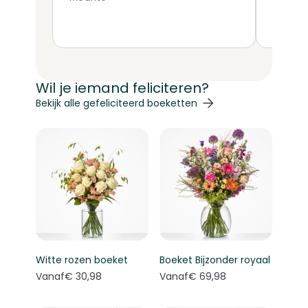
Wil je iemand feliciteren?
Navigeren door de elementen van de carrousel is mogelij
Druk om carrousel over te slaan
Druk op om naar carrouselnavigatie te gaan
Bekijk alle gefeliciteerd boeketten
Witte rozen boeket
Boeket Bijzonder royaal
Vanaf
€ 30,98
Vanaf
€ 69,98