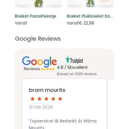
Boeket Pastelfeestje
Boeket Plukboeket bont - Keuze bloemist
Vanaf
Vanaf
€ 22,98
Google Reviews
4.8 / 5
Excellent
Based on 1095 reviews
bram mourits
Wand
21 Feb 2026
30 Apr
Topservice! 🤩 Bedankt 👍 Wilma
mooie 
Mourits