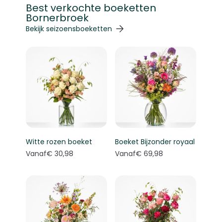
Best verkochte boeketten
Bornerbroek
Navigeren door de elementen van de carrousel is mogelij
Druk om carrousel over te slaan
Druk op om naar carrouselnavigatie te gaan
Bekijk seizoensboeketten
Witte rozen boeket
Boeket Bijzonder royaal
Vanaf
€ 30,98
Vanaf
€ 69,98