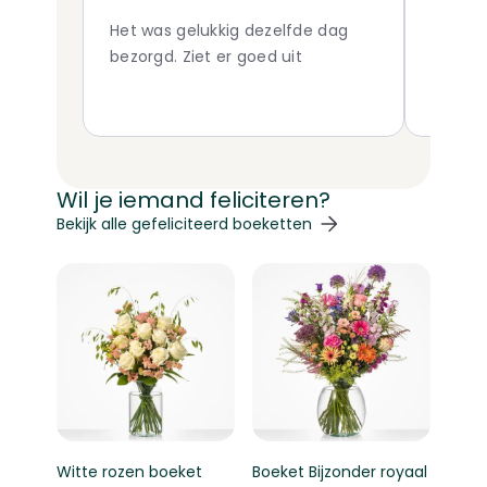
Het was gelukkig dezelfde dag
Snelle
bezorgd. Ziet er goed uit
Wil je iemand feliciteren?
Navigeren door de elementen van de carrousel is mogelij
Druk om carrousel over te slaan
Druk op om naar carrouselnavigatie te gaan
Bekijk alle gefeliciteerd boeketten
Witte rozen boeket
Boeket Bijzonder royaal