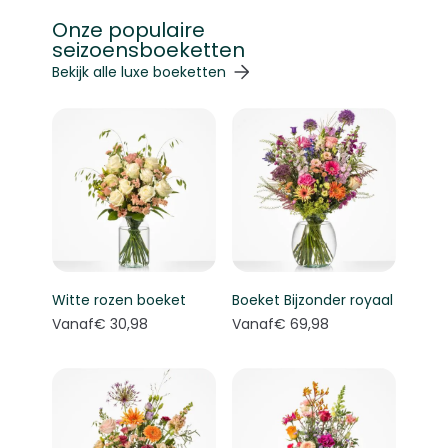
Onze populaire
seizoensboeketten
Navigeren door de elementen van de carrousel is mogelij
Druk om carrousel over te slaan
Druk op om naar carrouselnavigatie te gaan
Bekijk alle luxe boeketten
Witte rozen boeket
Boeket Bijzonder royaal
Vanaf
€ 30,98
Vanaf
€ 69,98