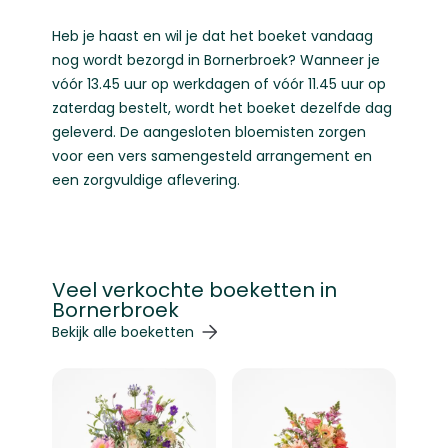
Heb je haast en wil je dat het boeket vandaag
nog wordt bezorgd in Bornerbroek? Wanneer je
vóór 13.45 uur op werkdagen of vóór 11.45 uur op
zaterdag bestelt, wordt het boeket dezelfde dag
geleverd. De aangesloten bloemisten zorgen
voor een vers samengesteld arrangement en
een zorgvuldige aflevering.
Veel verkochte boeketten in
Bornerbroek
Navigeren door de elementen van de carrousel is mogelij
Druk om carrousel over te slaan
Druk op om naar carrouselnavigatie te gaan
Bekijk alle boeketten