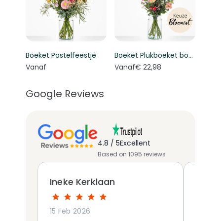
Boeket Pastelfeestje
Boeket Plukboeket bont - Keuze bloemist
Vanaf
Vanaf
€ 22,98
Google Reviews
4.8 / 5
Excellent
Based on 1095 reviews
Ineke Kerklaan
Marja
15 Feb 2026
03 Apr