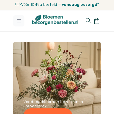
Vóór 13:45u besteld
= vandaag bezorgd*
Ga naar de inhoud
Vandaag bloemen bezorgen in
Bornerbroek