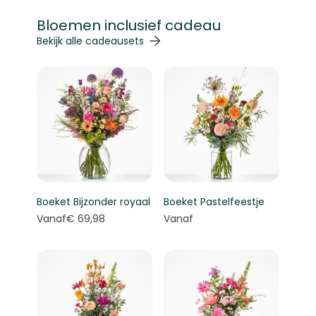
Bloemen inclusief cadeau
Navigeren door de elementen van de carrousel is mogelij
Druk om carrousel over te slaan
Druk op om naar carrouselnavigatie te gaan
Bekijk alle cadeausets
Boeket Bijzonder royaal
Boeket Pastelfeestje
Vanaf
€ 69,98
Vanaf