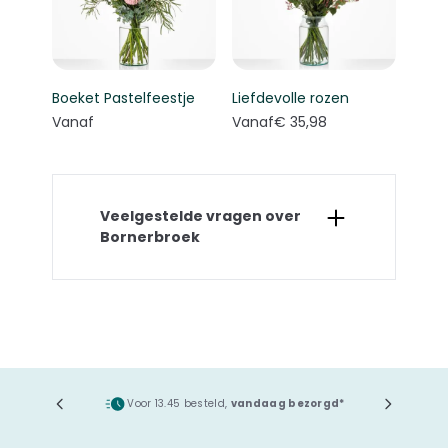
Boeket Pastelfeestje
Liefdevolle rozen
Vanaf
Vanaf
€ 35,98
Veelgestelde vragen over
Bornerbroek
ging
Voor 13.45 besteld,
vandaag bezorgd*