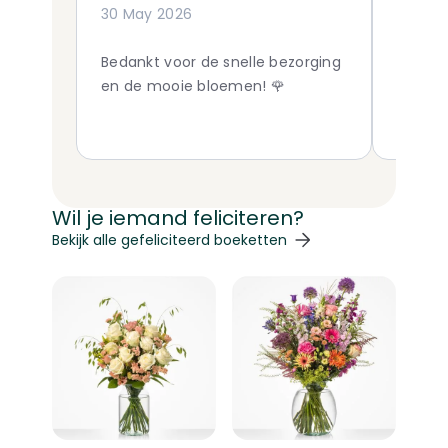
30 May 2026
03 Mar
Bedankt voor de snelle bezorging
Via int
en de mooie bloemen! 🌹
hebben
bloeme
tevred
Wil je iemand feliciteren?
Navigeren door de elementen van de carrousel is mogelij
Druk om carrousel over te slaan
Druk op om naar carrouselnavigatie te gaan
Bekijk alle gefeliciteerd boeketten