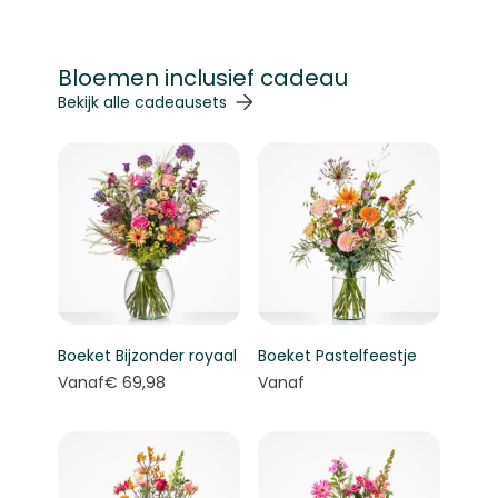
Bloemen inclusief cadeau
Navigeren door de elementen van de carrousel is mogelij
Druk om carrousel over te slaan
Druk op om naar carrouselnavigatie te gaan
Bekijk alle cadeausets
Boeket Bijzonder royaal
Boeket Pastelfeestje
Vanaf
€ 69,98
Vanaf