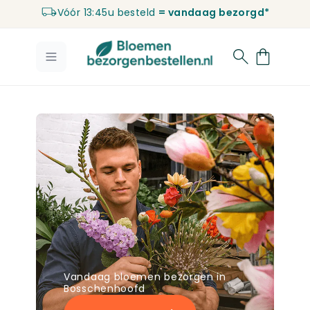
Vóór 13:45u besteld
= vandaag bezorgd*
Ga naar de inhoud
Vandaag bloemen bezorgen in
Bosschenhoofd