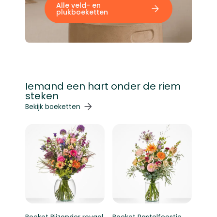
Alle veld- en
plukboeketten
Iemand een hart onder de riem
steken
Navigeren door de elementen van de carrousel is mogelij
Druk om carrousel over te slaan
Druk op om naar carrouselnavigatie te gaan
Bekijk boeketten