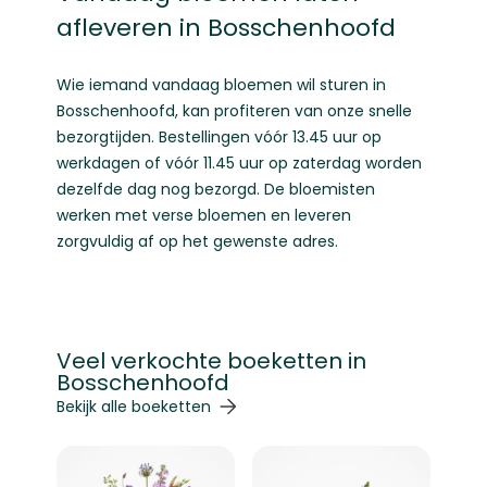
afleveren in Bosschenhoofd
Wie iemand vandaag bloemen wil sturen in
Bosschenhoofd, kan profiteren van onze snelle
bezorgtijden. Bestellingen vóór 13.45 uur op
werkdagen of vóór 11.45 uur op zaterdag worden
dezelfde dag nog bezorgd. De bloemisten
werken met verse bloemen en leveren
zorgvuldig af op het gewenste adres.
Veel verkochte boeketten in
Bosschenhoofd
Navigeren door de elementen van de carrousel is mogelij
Druk om carrousel over te slaan
Druk op om naar carrouselnavigatie te gaan
Bekijk alle boeketten