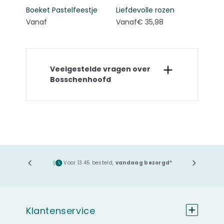
Boeket Pastelfeestje
Liefdevolle rozen
Vanaf
Vanaf
€ 35,98
Veelgestelde vragen over
Bosschenhoofd
ging
Voor 13.45 besteld,
vandaag bezorgd*
Klantenservice