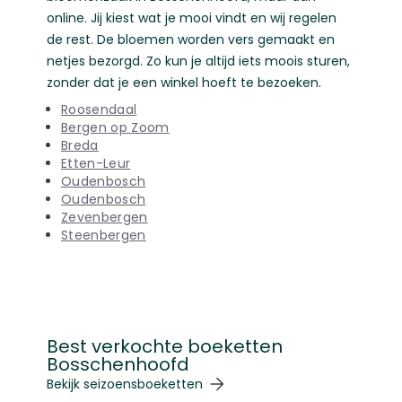
online. Jij kiest wat je mooi vindt en wij regelen
de rest. De bloemen worden vers gemaakt en
netjes bezorgd. Zo kun je altijd iets moois sturen,
zonder dat je een winkel hoeft te bezoeken.
Roosendaal
Bergen op Zoom
Breda
Etten-Leur
Oudenbosch
Oudenbosch
Zevenbergen
Steenbergen
Best verkochte boeketten
Bosschenhoofd
Navigeren door de elementen van de carrousel is mogelij
Druk om carrousel over te slaan
Druk op om naar carrouselnavigatie te gaan
Bekijk seizoensboeketten