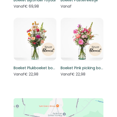
Boeket Bijzonder royaal
Boeket Pastelfeestje
Vanaf
€ 69,98
Vanaf
Boeket Plukboeket bont - Keuze bloemist
Boeket Pink picking bouquet - Florist's choice
Vanaf
€ 22,98
Vanaf
€ 22,98