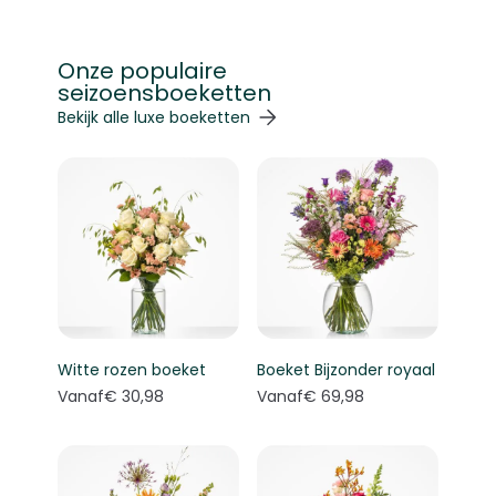
Onze populaire
seizoensboeketten
Navigeren door de elementen van de carrousel is mogelij
Druk om carrousel over te slaan
Druk op om naar carrouselnavigatie te gaan
Bekijk alle luxe boeketten
Witte rozen boeket
Boeket Bijzonder royaal
Vanaf
€ 30,98
Vanaf
€ 69,98