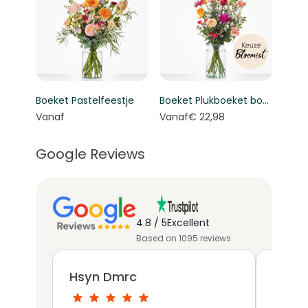
Boeket Pastelfeestje
Boeket Plukboeket bont - Keuze bloemist
Vanaf
Vanaf
€ 22,98
Google Reviews
4.8 / 5
Excellent
Based on 1095 reviews
Hsyn Dmrc
Gerd