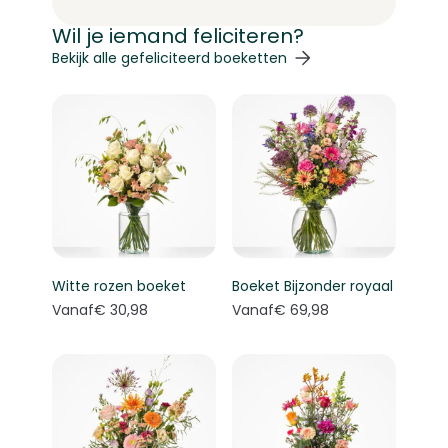
Wil je iemand feliciteren?
Navigeren door de elementen van de carrousel is mogelij
Druk om carrousel over te slaan
Druk op om naar carrouselnavigatie te gaan
Bekijk alle gefeliciteerd boeketten
Witte rozen boeket
Boeket Bijzonder royaal
Vanaf
€ 30,98
Vanaf
€ 69,98