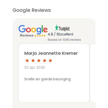
Google Reviews
4.8 / 5
Excellent
Based on 1095 reviews
Marja Jeannette Kremer
Wille
03 Apr 2026
28 Mar
Snelle en goede bezorging
Geweld
de bos
overtr
super bl