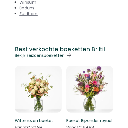
Winsum
Bedum
Zuidhorn
Best verkochte boeketten Briltil
Navigeren door de elementen van de carrousel is mogelij
Druk om carrousel over te slaan
Druk op om naar carrouselnavigatie te gaan
Bekijk seizoensboeketten
Witte rozen boeket
Boeket Bijzonder royaal
Vanaf
€ 30,98
Vanaf
€ 69,98