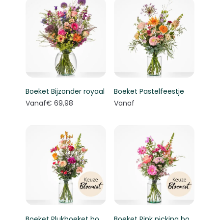
Boeket Bijzonder royaal
Boeket Pastelfeestje
Vanaf
€ 69,98
Vanaf
Boeket Plukboeket bont - Keuze bloemist
Boeket Pink picking bouquet - Florist's choice