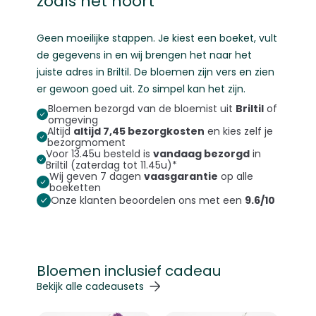
zoals het hoort
Geen moeilijke stappen. Je kiest een boeket, vult
de gegevens in en wij brengen het naar het
juiste adres in Briltil. De bloemen zijn vers en zien
er gewoon goed uit. Zo simpel kan het zijn.
Bloemen bezorgd van de bloemist uit
Briltil
of
omgeving
Altijd
altijd 7,45 bezorgkosten
en kies zelf je
bezorgmoment
Voor 13.45u besteld is
vandaag bezorgd
in
Briltil (zaterdag tot 11.45u)*
Wij geven 7 dagen
vaasgarantie
op alle
boeketten
Onze klanten beoordelen ons met een
9.6/10
Bloemen inclusief cadeau
Navigeren door de elementen van de carrousel is mogelij
Druk om carrousel over te slaan
Druk op om naar carrouselnavigatie te gaan
Bekijk alle cadeausets