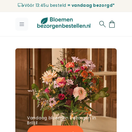
Vóór 13:45u besteld
= vandaag bezorgd*
Ga naar de inhoud
Vandaag bloemen bezorgen in
Briltil