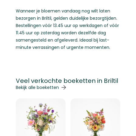
Wanneer je bloemen vandaag nog wilt laten
bezorgen in Briltil, gelden duidelijke bezorgtijden.
Bestellingen vóór 13.45 uur op werkdagen of vóór
11.45 uur op zaterdag worden dezelfde dag
samengesteld en afgeleverd. Ideaal bij last-
minute verrassingen of urgente momenten.
Veel verkochte boeketten in Briltil
Navigeren door de elementen van de carrousel is mogelij
Druk om carrousel over te slaan
Druk op om naar carrouselnavigatie te gaan
Bekijk alle boeketten