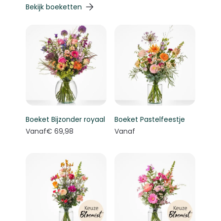
Navigeren door de elementen van de carrousel is mogelij
Druk om carrousel over te slaan
Druk op om naar carrouselnavigatie te gaan
Bekijk boeketten
Boeket Bijzonder royaal
Boeket Pastelfeestje
Vanaf
€ 69,98
Vanaf