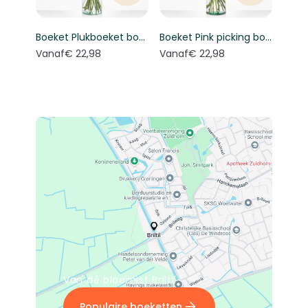
Boeket Plukboeket bont - Keuze bloemist
Boeket Pink picking bouquet - Florist's choice
Vanaf
€ 22,98
Vanaf
€ 22,98
Van dé bloemist Briltil
Populaire boeketten