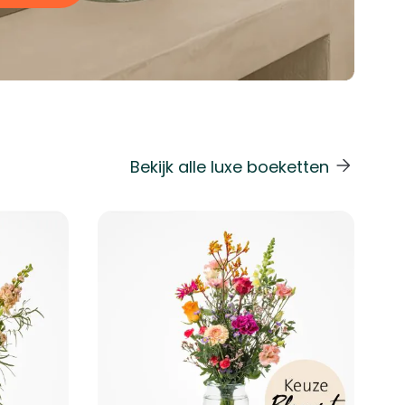
Bekijk alle luxe boeketten
 de carrouselnavigatie gaan met de overslaan links.