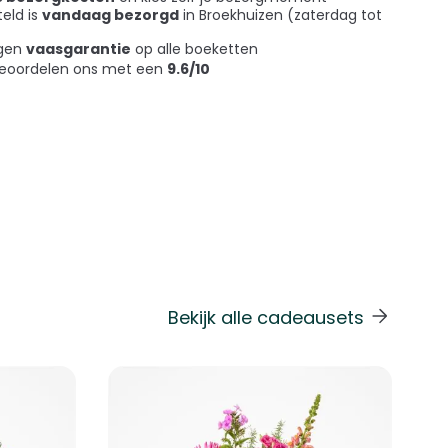
teld is
vandaag bezorgd
in Broekhuizen (zaterdag tot
agen
vaasgarantie
op alle boeketten
beoordelen ons met een
9.6/10
Bekijk alle cadeausets
 de carrouselnavigatie gaan met de overslaan links.