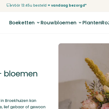
Vóór 13:45u besteld
= vandaag bezorgd*
Boeketten
Rouwbloemen
Planten
Ro
Toggle submenu for Boeketten
Toggle submenu 
 – bloemen
 in Broekhuizen kan
e, lief gebaar of gewoon