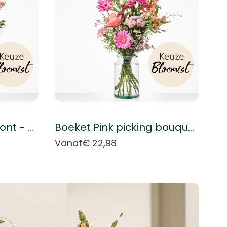
Boeket Plukboeket bont - Keuze bloemist
Boeket Pink picking bouquet - Florist's choice
Vanaf
€ 22,98