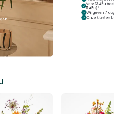
Voor 13.45u bes
11.45u)*
Wij geven 7 d
Onze klanten 
rgen
u
k met de tabtoets. U kunt de carrousel overslaan of direct naar