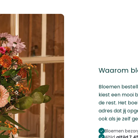
Waarom blo
Bloemen bestel
kiest een mooi b
de rest. Het bo
adres dat jij opg
ook als je zelf 
Bloemen bezorg
Altijd
altijd 7,