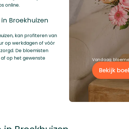
os online.
in Broekhuizen
uizen, kan profiteren van
 uur op werkdagen of vóór
ezorgd. De bloemisten
 af op het gewenste
Vandaag bloemen
Bekijk boe