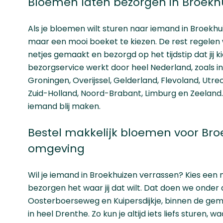
Bloemen laten bezorgen in Broekh
Als je bloemen wilt sturen naar iemand in Broekhui
maar een mooi boeket te kiezen. De rest regelen w
netjes gemaakt en bezorgd op het tijdstip dat jij k
bezorgservice werkt door heel Nederland, zoals i
Groningen
,
Overijssel
,
Gelderland
,
Flevoland
,
Utre
Zuid-Holland
,
Noord-Brabant
,
Limburg
en
Zeeland
iemand blij maken.
Bestel makkelijk bloemen voor Bro
omgeving
Wil je iemand in Broekhuizen verrassen? Kies een 
bezorgen het waar jij dat wilt. Dat doen we onder 
Oosterboerseweg en Kuipersdijkje, binnen de ge
in heel Drenthe. Zo kun je altijd iets liefs sturen, 