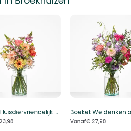
 in Broekhuizen
k met de tabtoets. U kunt de carrousel overslaan of direct naar
Boeket Huisdiervriendelijk boeket
Boeket We denken a
23,98
Vanaf
€ 27,98