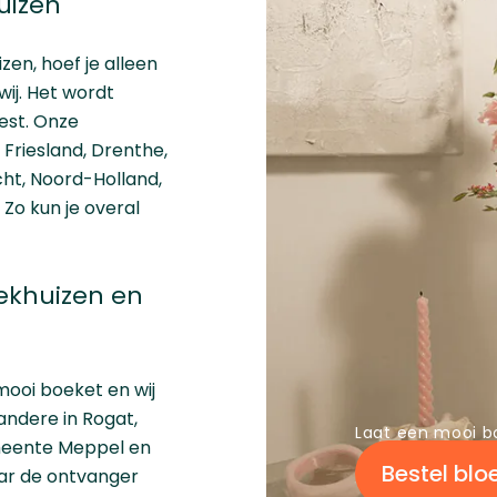
uizen
zen, hoef je alleen
ij. Het wordt
iest. Onze
n
Friesland
,
Drenthe
,
cht
,
Noord-Holland
,
. Zo kun je overal
ekhuizen en
mooi boeket en wij
andere in Rogat,
Laat een mooi b
meente Meppel en
Bestel bl
waar de ontvanger