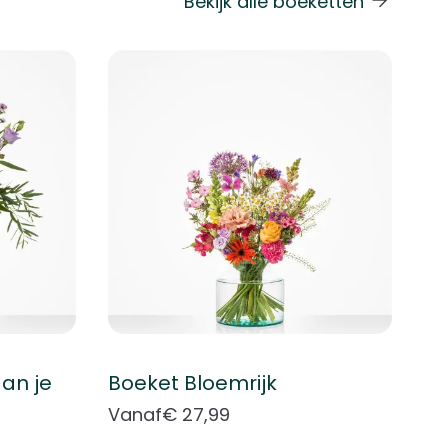
Bekijk alle boeketten
 de carrouselnavigatie gaan met de overslaan links.
an je
Boeket Bloemrijk
Vanaf
€ 27,99