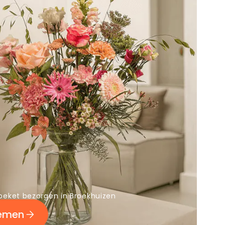
oeket bezorgen in Broekhuizen
oemen