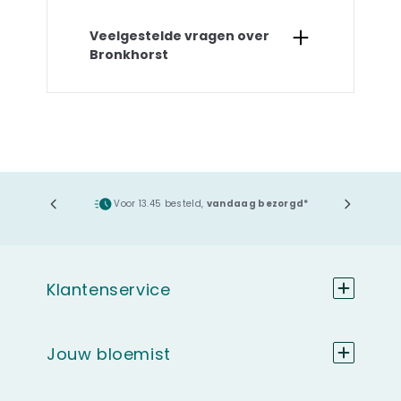
Veelgestelde vragen over
Bronkhorst
ging
Voor 13.45 besteld,
vandaag bezorgd*
Klantenservice
Jouw bloemist