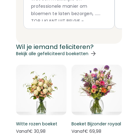
professionele manier om
bloemen te laten bezorgen, ...
TOP ! KLANT UIT BELGIE -
ANTWERPEN
Wil je iemand feliciteren?
Navigeren door de elementen van de carrousel is mogelij
Druk om carrousel over te slaan
Druk op om naar carrouselnavigatie te gaan
Bekijk alle gefeliciteerd boeketten
Witte rozen boeket
Boeket Bijzonder royaal
Vanaf
€ 30,98
Vanaf
€ 69,98