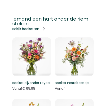
Iemand een hart onder de riem
steken
Navigeren door de elementen van de carrousel is mogelij
Druk om carrousel over te slaan
Druk op om naar carrouselnavigatie te gaan
Bekijk boeketten
Boeket Bijzonder royaal
Boeket Pastelfeestje
Vanaf
€ 69,98
Vanaf