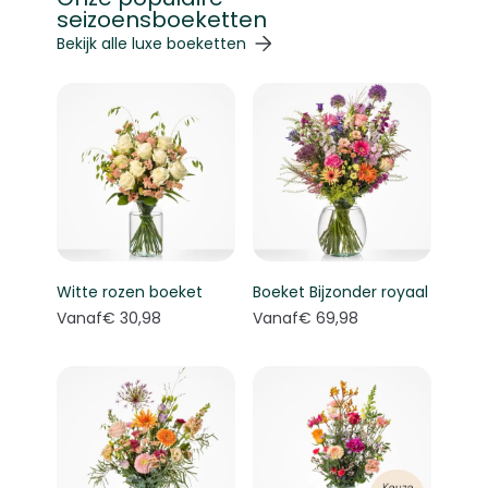
seizoensboeketten
Navigeren door de elementen van de carrousel is mogelij
Druk om carrousel over te slaan
Druk op om naar carrouselnavigatie te gaan
Bekijk alle luxe boeketten
Witte rozen boeket
Boeket Bijzonder royaal
Vanaf
€ 30,98
Vanaf
€ 69,98