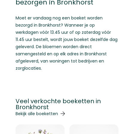
bezorgen in Bronkhorst
Moet er vandaag nog een boeket worden
bezorgd in Bronkhorst? Wanneer je op
werkdagen vóór 13.45 uur of op zaterdag vóór
11.45 uur bestelt, wordt jouw boeket dezelfde dag
geleverd. De bloemen worden direct
samengesteld en op elk adres in Bronkhorst
afgeleverd, van woningen tot bedrijven en
zorglocaties.
Veel verkochte boeketten in
Bronkhorst
Navigeren door de elementen van de carrousel is mogelij
Druk om carrousel over te slaan
Druk op om naar carrouselnavigatie te gaan
Bekijk alle boeketten