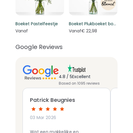
Boeket Pastelfeestje
Boeket Plukboeket bont - Keuze bloemist
Vanaf
Vanaf
€ 22,98
Google Reviews
4.8 / 5
Excellent
Based on 1095 reviews
Patrick Beugnies
AnitA
03 Mar 2026
12 Mar
Wat een makkelijke en
Mooie 