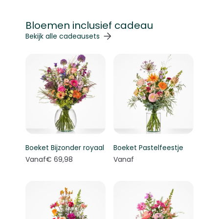
Bloemen inclusief cadeau
Navigeren door de elementen van de carrousel is mogelij
Druk om carrousel over te slaan
Druk op om naar carrouselnavigatie te gaan
Bekijk alle cadeausets
Boeket Bijzonder royaal
Boeket Pastelfeestje
Vanaf
€ 69,98
Vanaf