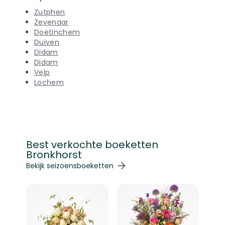
Zutphen
Zevenaar
Doetinchem
Duiven
Didam
Didam
Velp
Lochem
Best verkochte boeketten
Bronkhorst
Navigeren door de elementen van de carrousel is mogelij
Druk om carrousel over te slaan
Druk op om naar carrouselnavigatie te gaan
Bekijk seizoensboeketten