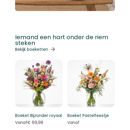
Iemand een hart onder de riem
steken
Navigeren door de elementen van de carrousel is mogelij
Druk om carrousel over te slaan
Druk op om naar carrouselnavigatie te gaan
Bekijk boeketten
Boeket Bijzonder royaal
Boeket Pastelfeestje
Vanaf
€ 69,98
Vanaf