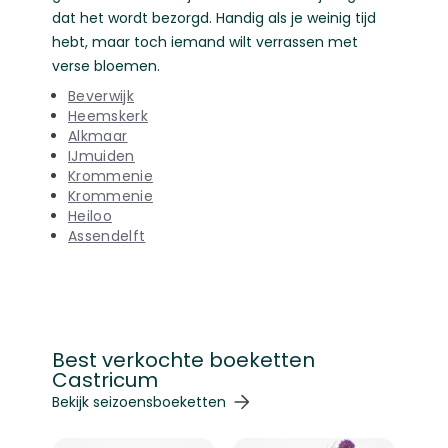
dat het wordt bezorgd. Handig als je weinig tijd
hebt, maar toch iemand wilt verrassen met
verse bloemen.
Beverwijk
Heemskerk
Alkmaar
IJmuiden
Krommenie
Krommenie
Heiloo
Assendelft
Best verkochte boeketten
Castricum
Navigeren door de elementen van de carrousel is mogelij
Druk om carrousel over te slaan
Druk op om naar carrouselnavigatie te gaan
Bekijk seizoensboeketten