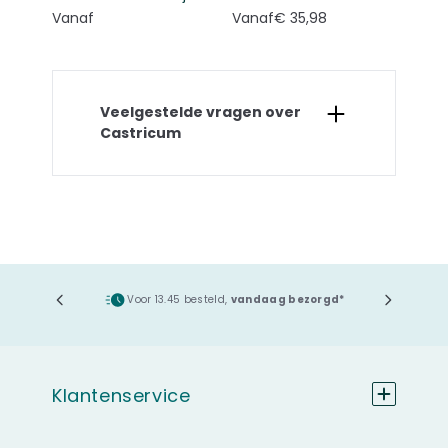
Vanaf
Vanaf
€ 35,98
Veelgestelde vragen over
Castricum
ging
Voor 13.45 besteld,
vandaag bezorgd*
Klantenservice