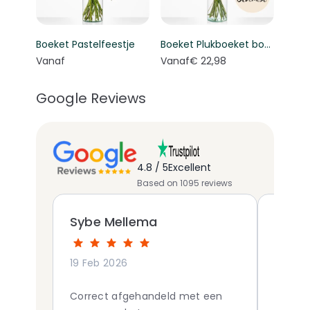
Boeket Pastelfeestje
Boeket Plukboeket bont - Keuze bloemist
Vanaf
Vanaf
€ 22,98
Google Reviews
4.8 / 5
Excellent
Based on 1095 reviews
Sybe Mellema
Ingm
19 Feb 2026
21 Mar
Correct afgehandeld met een
Eerlijk