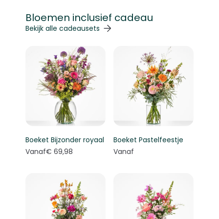
Bloemen inclusief cadeau
Navigeren door de elementen van de carrousel is mogelij
Druk om carrousel over te slaan
Druk op om naar carrouselnavigatie te gaan
Bekijk alle cadeausets
Boeket Bijzonder royaal
Boeket Pastelfeestje
Vanaf
€ 69,98
Vanaf