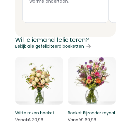
warme ondertoon.
melding
zeer g
Met ve
mooi b
Wil je iemand feliciteren?
Navigeren door de elementen van de carrousel is mogelij
Druk om carrousel over te slaan
Druk op om naar carrouselnavigatie te gaan
Bekijk alle gefeliciteerd boeketten
Witte rozen boeket
Boeket Bijzonder royaal
Vanaf
€ 30,98
Vanaf
€ 69,98