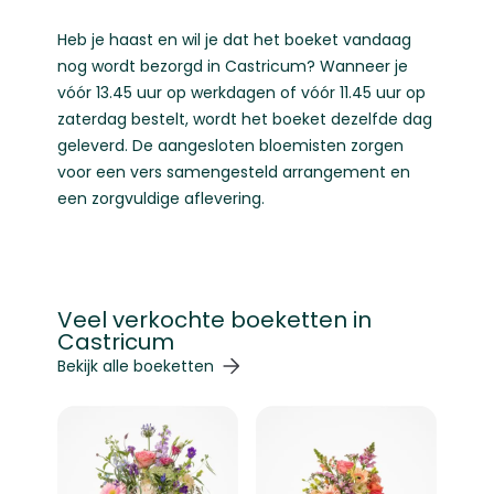
Heb je haast en wil je dat het boeket vandaag
nog wordt bezorgd in Castricum? Wanneer je
vóór 13.45 uur op werkdagen of vóór 11.45 uur op
zaterdag bestelt, wordt het boeket dezelfde dag
geleverd. De aangesloten bloemisten zorgen
voor een vers samengesteld arrangement en
een zorgvuldige aflevering.
Veel verkochte boeketten in
Castricum
Navigeren door de elementen van de carrousel is mogelij
Druk om carrousel over te slaan
Druk op om naar carrouselnavigatie te gaan
Bekijk alle boeketten