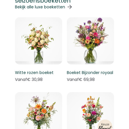
seizoensboeketten
Navigeren door de elementen van de carrousel is mogelij
Druk om carrousel over te slaan
Druk op om naar carrouselnavigatie te gaan
Bekijk alle luxe boeketten
Witte rozen boeket
Boeket Bijzonder royaal
Vanaf
€ 30,98
Vanaf
€ 69,98