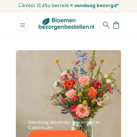
Vóór 13:45u besteld
= vandaag bezorgd*
Ga naar de inhoud
Vandaag bloemen bezorgen in
Castricum