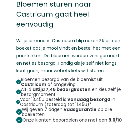
Bloemen sturen naar
Castricum gaat heel
eenvoudig
Wil je iemand in Castricum blij maken? Kies een
boeket dat je mooi vindt en bestel het met een
paar klikken. De bloemen worden vers gemaakt
en netjes bezorgd. Handig als je zelf niet langs
kunt gaan, maar wel iets liefs wilt sturen.
Bloemen bezorgd van de bloemist uit
Castricum
of omgeving
Altijd
altijd 7,45 bezorgkosten
en kies zelf je
bezorgmoment
Voor 13.45u besteld is
vandaag bezorgd
in
Castricum (zaterdag tot 11.45u)*
Wij geven 7 dagen
vaasgarantie
op alle
boeketten
Onze klanten beoordelen ons met een
9.6/10