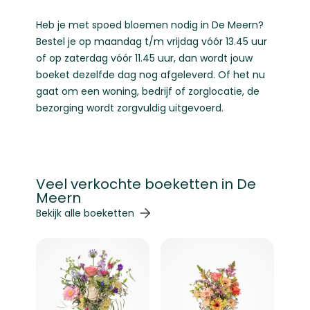
Heb je met spoed bloemen nodig in De Meern?
Bestel je op maandag t/m vrijdag vóór 13.45 uur
of op zaterdag vóór 11.45 uur, dan wordt jouw
boeket dezelfde dag nog afgeleverd. Of het nu
gaat om een woning, bedrijf of zorglocatie, de
bezorging wordt zorgvuldig uitgevoerd.
Veel verkochte boeketten in De
Meern
Navigeren door de elementen van de carrousel is mogelij
Druk om carrousel over te slaan
Druk op om naar carrouselnavigatie te gaan
Bekijk alle boeketten