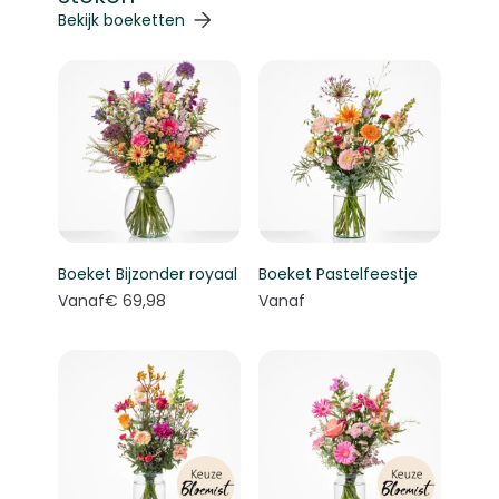
Navigeren door de elementen van de carrousel is mogelij
Druk om carrousel over te slaan
Druk op om naar carrouselnavigatie te gaan
Bekijk boeketten
Boeket Bijzonder royaal
Boeket Pastelfeestje
Vanaf
€ 69,98
Vanaf