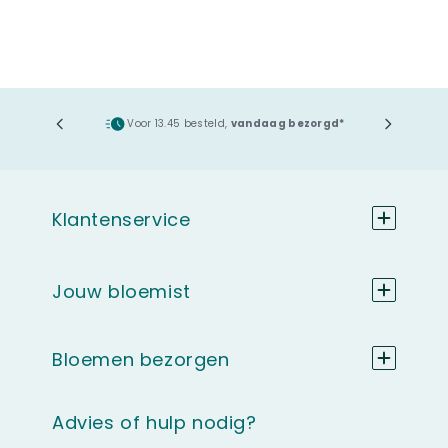
ging
Voor 13.45 besteld,
vandaag bezorgd*
Klantenservice
Jouw bloemist
Bloemen bezorgen
Advies of hulp nodig?