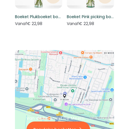
Boeket Plukboeket bont - Keuze bloemist
Boeket Pink picking bouquet - Florist's choice
Vanaf
€ 22,98
Vanaf
€ 22,98
Van dé bloemist De Meern