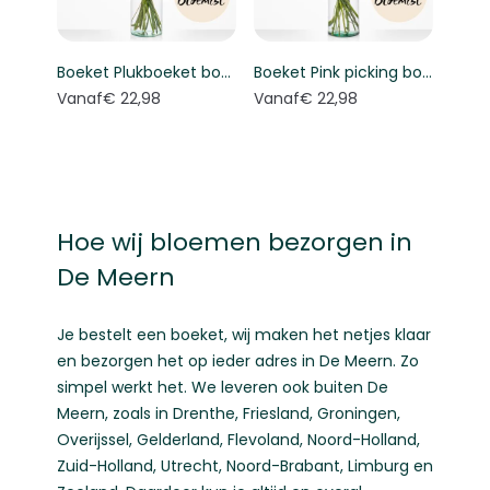
Boeket Plukboeket bont - Keuze bloemist
Boeket Pink picking bouquet - Florist's choice
Vanaf
€ 22,98
Vanaf
€ 22,98
Hoe wij bloemen bezorgen in
De Meern
Je bestelt een boeket, wij maken het netjes klaar
en bezorgen het op ieder adres in De Meern. Zo
simpel werkt het. We leveren ook buiten De
Meern, zoals in
Drenthe
,
Friesland
,
Groningen
,
Overijssel
,
Gelderland
,
Flevoland
,
Noord-Holland
,
Zuid-Holland
,
Utrecht
,
Noord-Brabant
,
Limburg
en