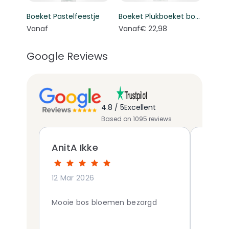
Boeket Pastelfeestje
Boeket Plukboeket bont - Keuze bloemist
Vanaf
Vanaf
€ 22,98
Google Reviews
4.8 / 5
Excellent
Based on 1095 reviews
AnitA Ikke
Guid
12 Mar 2026
25 Feb
Mooie bos bloemen bezorgd
heel ma
vlotte 
commun