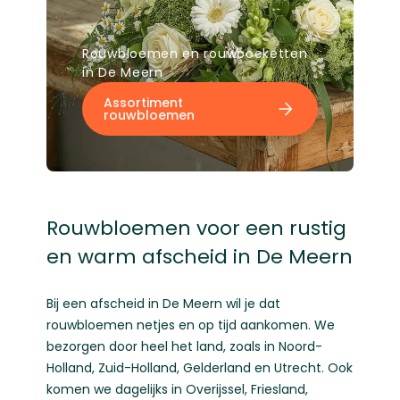
Rouwbloemen en rouwboeketten
in De Meern
Assortiment
rouwbloemen
Rouwbloemen voor een rustig
en warm afscheid in De Meern
Bij een afscheid in De Meern wil je dat
rouwbloemen netjes en op tijd aankomen. We
bezorgen door heel het land, zoals in
Noord-
Holland
,
Zuid-Holland
,
Gelderland
en
Utrecht
. Ook
komen we dagelijks in
Overijssel
,
Friesland
,