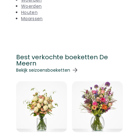
Woerden
Woerden
Houten
Maarssen
Best verkochte boeketten De
Meern
Navigeren door de elementen van de carrousel is mogelij
Druk om carrousel over te slaan
Druk op om naar carrouselnavigatie te gaan
Bekijk seizoensboeketten