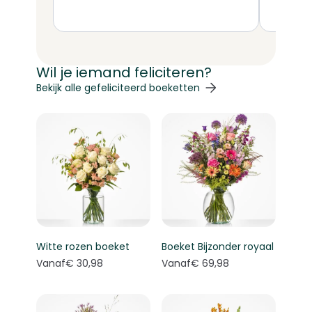
Wil je iemand feliciteren?
Navigeren door de elementen van de carrousel is mogelij
Druk om carrousel over te slaan
Druk op om naar carrouselnavigatie te gaan
Bekijk alle gefeliciteerd boeketten
Witte rozen boeket
Boeket Bijzonder royaal
Vanaf
€ 30,98
Vanaf
€ 69,98