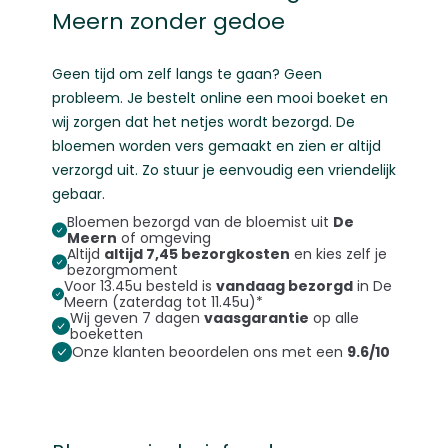
Meern zonder gedoe
Geen tijd om zelf langs te gaan? Geen
probleem. Je bestelt online een mooi boeket en
wij zorgen dat het netjes wordt bezorgd. De
bloemen worden vers gemaakt en zien er altijd
verzorgd uit. Zo stuur je eenvoudig een vriendelijk
gebaar.
Bloemen bezorgd van de bloemist uit
De
Meern
of omgeving
Altijd
altijd 7,45 bezorgkosten
en kies zelf je
bezorgmoment
Voor 13.45u besteld is
vandaag bezorgd
in De
Meern (zaterdag tot 11.45u)*
Wij geven 7 dagen
vaasgarantie
op alle
boeketten
Onze klanten beoordelen ons met een
9.6/10