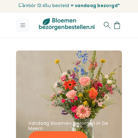
Vóór 13:45u besteld
= vandaag bezorgd*
Ga naar de inhoud
Vandaag bloemen bezorgen in De
Meern