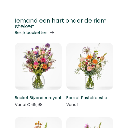
Iemand een hart onder de riem
steken
Navigeren door de elementen van de carrousel is mogelij
Druk om carrousel over te slaan
Druk op om naar carrouselnavigatie te gaan
Bekijk boeketten
Boeket Bijzonder royaal
Boeket Pastelfeestje
Vanaf
€ 69,98
Vanaf