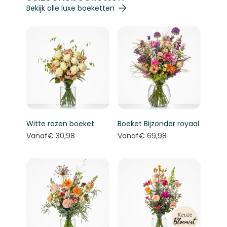
Navigeren door de elementen van de carrousel is mogelij
Druk om carrousel over te slaan
Druk op om naar carrouselnavigatie te gaan
Bekijk alle luxe boeketten
Witte rozen boeket
Boeket Bijzonder royaal
Vanaf
€ 30,98
Vanaf
€ 69,98