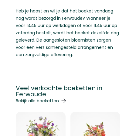
Heb je haast en wil je dat het boeket vandaag
nog wordt bezorgd in Ferwoude? Wanneer je
vóór 13.45 uur op werkdagen of vóór 11.45 uur op
zaterdag bestelt, wordt het boeket dezelfde dag
geleverd. De aangesloten bloemisten zorgen
voor een vers samengesteld arrangement en
een zorgvuldige aflevering.
Veel verkochte boeketten in
Ferwoude
Navigeren door de elementen van de carrousel is mogelij
Druk om carrousel over te slaan
Druk op om naar carrouselnavigatie te gaan
Bekijk alle boeketten