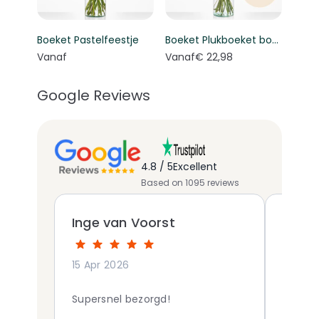
Boeket Pastelfeestje
Boeket Plukboeket bont - Keuze bloemist
Vanaf
Vanaf
€ 22,98
Google Reviews
4.8 / 5
Excellent
Based on 1095 reviews
Inge van Voorst
Moni
15 Apr 2026
28 Apr
Supersnel bezorgd!
Gister
bestel