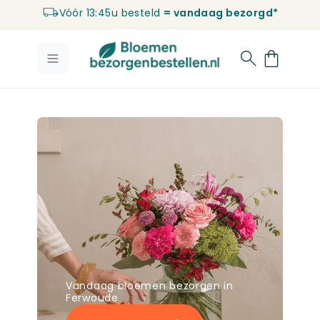
Vóór 13:45u besteld
= vandaag bezorgd*
Ga naar de inhoud
Vandaag bloemen bezorgen in
Ferwoude