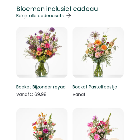
Bloemen inclusief cadeau
Navigeren door de elementen van de carrousel is mogelij
Druk om carrousel over te slaan
Druk op om naar carrouselnavigatie te gaan
Bekijk alle cadeausets
Boeket Bijzonder royaal
Boeket Pastelfeestje
Vanaf
€ 69,98
Vanaf