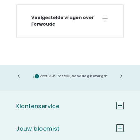
Veelgestelde vragen over
Ferwoude
ging
Voor 13.45 besteld,
vandaag bezorgd*
Klantenservice
Jouw bloemist