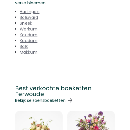
verse bloemen.
Harlingen
Bolsward
Sneek
Workum
Koudum
Koudum
Balk
Makkum
Best verkochte boeketten
Ferwoude
Navigeren door de elementen van de carrousel is mogelij
Druk om carrousel over te slaan
Druk op om naar carrouselnavigatie te gaan
Bekijk seizoensboeketten