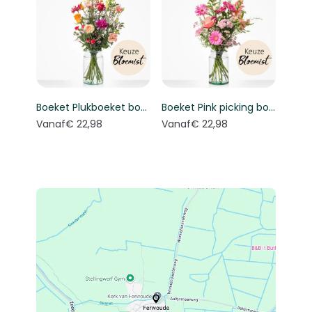
Boeket Plukboeket bont - Keuze bloemist
Boeket Pink picking bouquet - Florist's choice
Vanaf
€ 22,98
Vanaf
€ 22,98