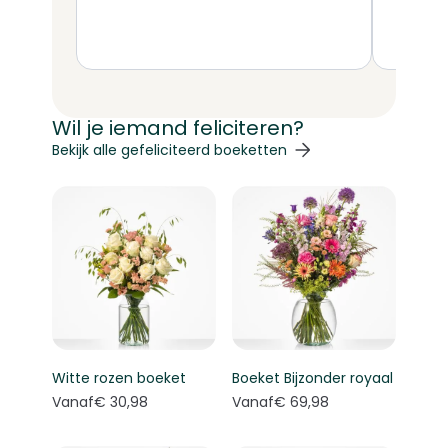
om er 
En van
berich
prachti
bloeme
Wil je iemand feliciteren?
aanbev
Navigeren door de elementen van de carrousel is mogelij
Druk om carrousel over te slaan
Druk op om naar carrouselnavigatie te gaan
Bekijk alle gefeliciteerd boeketten
Witte rozen boeket
Boeket Bijzonder royaal
Vanaf
€ 30,98
Vanaf
€ 69,98