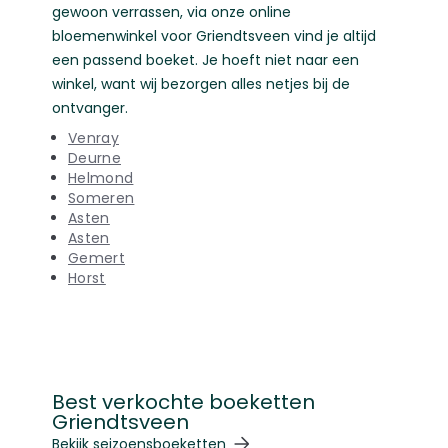
gewoon verrassen, via onze online
bloemenwinkel voor Griendtsveen vind je altijd
een passend boeket. Je hoeft niet naar een
winkel, want wij bezorgen alles netjes bij de
ontvanger.
Venray
Deurne
Helmond
Someren
Asten
Asten
Gemert
Horst
Best verkochte boeketten
Griendtsveen
Navigeren door de elementen van de carrousel is mogelij
Druk om carrousel over te slaan
Druk op om naar carrouselnavigatie te gaan
Bekijk seizoensboeketten