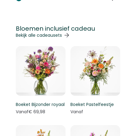
Bloemen inclusief cadeau
Navigeren door de elementen van de carrousel is mogelij
Druk om carrousel over te slaan
Druk op om naar carrouselnavigatie te gaan
Bekijk alle cadeausets
Boeket Bijzonder royaal
Boeket Pastelfeestje
Vanaf
€ 69,98
Vanaf