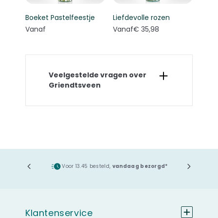
Boeket Pastelfeestje
Liefdevolle rozen
Vanaf
Vanaf
€ 35,98
Veelgestelde vragen over
Griendtsveen
ging
Voor 13.45 besteld,
vandaag bezorgd*
Klantenservice