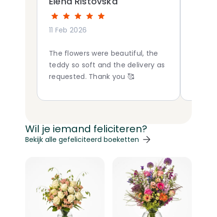
Elena Ristovska
Ron 
11 Feb 2026
03 Jun
The flowers were beautiful, the
Good pr
teddy so soft and the delivery as
requested. Thank you 🥰
Wil je iemand feliciteren?
Navigeren door de elementen van de carrousel is mogelij
Druk om carrousel over te slaan
Druk op om naar carrouselnavigatie te gaan
Bekijk alle gefeliciteerd boeketten