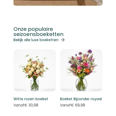
Onze populaire
seizoensboeketten
Navigeren door de elementen van de carrousel is mogelij
Druk om carrousel over te slaan
Druk op om naar carrouselnavigatie te gaan
Bekijk alle luxe boeketten
Witte rozen boeket
Boeket Bijzonder royaal
Vanaf
€ 30,98
Vanaf
€ 69,98