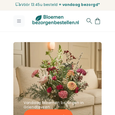
Vóór 13:45u besteld
= vandaag bezorgd*
Ga naar de inhoud
Vandaag bloemen bezorgen in
Griendtsveen