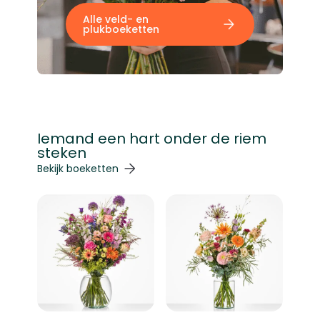
Alle veld- en
plukboeketten
Iemand een hart onder de riem
steken
Navigeren door de elementen van de carrousel is mogelij
Druk om carrousel over te slaan
Druk op om naar carrouselnavigatie te gaan
Bekijk boeketten