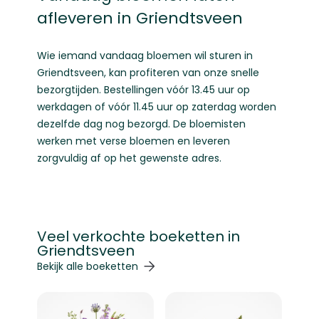
afleveren in Griendtsveen
Wie iemand vandaag bloemen wil sturen in
Griendtsveen, kan profiteren van onze snelle
bezorgtijden. Bestellingen vóór 13.45 uur op
werkdagen of vóór 11.45 uur op zaterdag worden
dezelfde dag nog bezorgd. De bloemisten
werken met verse bloemen en leveren
zorgvuldig af op het gewenste adres.
Veel verkochte boeketten in
Griendtsveen
Navigeren door de elementen van de carrousel is mogelij
Druk om carrousel over te slaan
Druk op om naar carrouselnavigatie te gaan
Bekijk alle boeketten