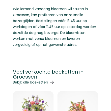
Wie iemand vandaag bloemen wil sturen in
Groessen, kan profiteren van onze snelle
bezorgtijden. Bestellingen vóór 13.45 uur op
werkdagen of vóór 11.45 uur op zaterdag worden
dezelfde dag nog bezorgd. De bloemisten
werken met verse bloemen en leveren
zorgvuldig af op het gewenste adres.
Veel verkochte boeketten in
Groessen
Navigeren door de elementen van de carrousel is mogelij
Druk om carrousel over te slaan
Druk op om naar carrouselnavigatie te gaan
Bekijk alle boeketten