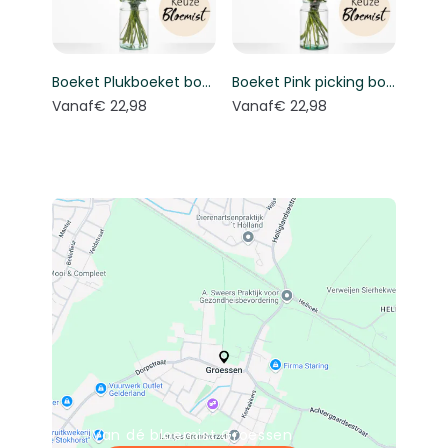
Boeket Plukboeket bont - Keuze bloemist
Boeket Pink picking bouquet - Florist's choice
Vanaf
€ 22,98
Vanaf
€ 22,98
Van dé bloemist Groessen