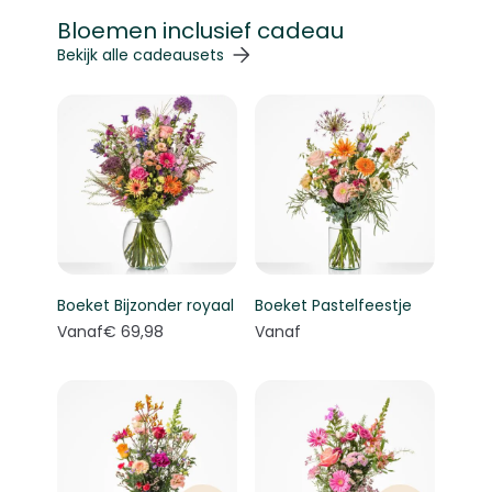
Bloemen inclusief cadeau
Navigeren door de elementen van de carrousel is mogelij
Druk om carrousel over te slaan
Druk op om naar carrouselnavigatie te gaan
Bekijk alle cadeausets
Boeket Bijzonder royaal
Boeket Pastelfeestje
Vanaf
€ 69,98
Vanaf