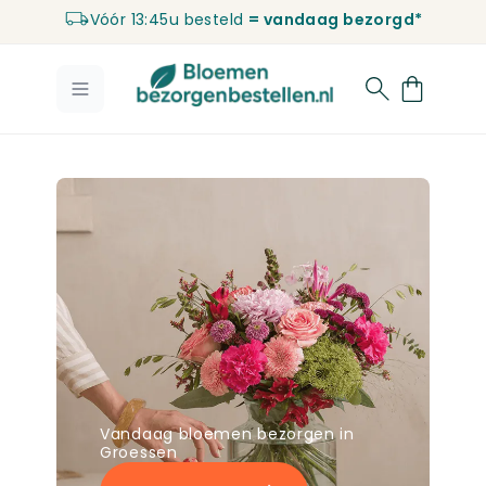
Vóór 13:45u besteld
= vandaag bezorgd*
Ga naar de inhoud
Vandaag bloemen bezorgen in
Groessen