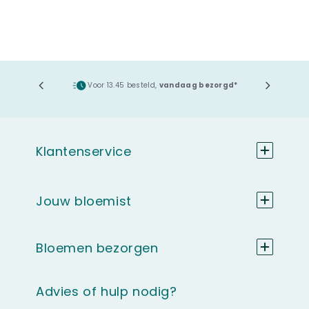
ging
Voor 13.45 besteld,
vandaag bezorgd*
Klantenservice
Jouw bloemist
Bloemen bezorgen
Advies of hulp nodig?