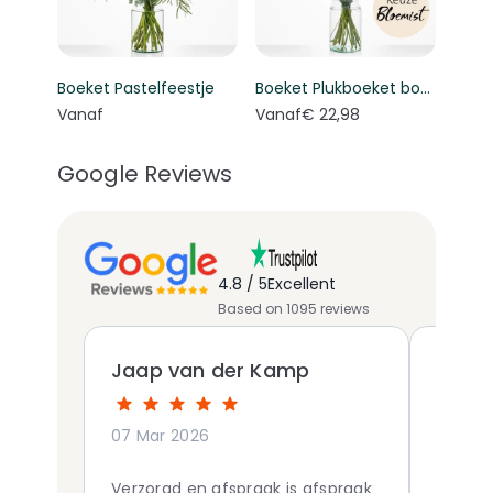
Boeket Pastelfeestje
Boeket Plukboeket bont - Keuze bloemist
Vanaf
Vanaf
€ 22,98
Google Reviews
4.8 / 5
Excellent
Based on 1095 reviews
Jaap van der Kamp
Hilly
07 Mar 2026
06 Mar
Verzorgd en afspraak is afspraak
Snel ge