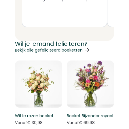
boeket 
Wil je iemand feliciteren?
Navigeren door de elementen van de carrousel is mogelij
Druk om carrousel over te slaan
Druk op om naar carrouselnavigatie te gaan
Bekijk alle gefeliciteerd boeketten
Witte rozen boeket
Boeket Bijzonder royaal
Vanaf
€ 30,98
Vanaf
€ 69,98