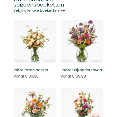
seizoensboeketten
Navigeren door de elementen van de carrousel is mogelij
Druk om carrousel over te slaan
Druk op om naar carrouselnavigatie te gaan
Bekijk alle luxe boeketten
Witte rozen boeket
Boeket Bijzonder royaal
Vanaf
€ 30,98
Vanaf
€ 69,98