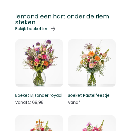
Iemand een hart onder de riem
steken
Navigeren door de elementen van de carrousel is mogelij
Druk om carrousel over te slaan
Druk op om naar carrouselnavigatie te gaan
Bekijk boeketten
Boeket Bijzonder royaal
Boeket Pastelfeestje
Vanaf
€ 69,98
Vanaf