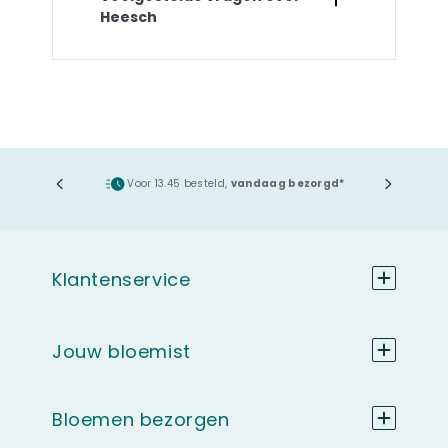
Heesch
ging
Voor 13.45 besteld,
vandaag bezorgd*
Klantenservice
Jouw bloemist
Bloemen bezorgen