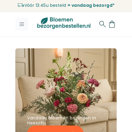
Vóór 13:45u besteld
= vandaag bezorgd*
Ga naar de inhoud
Vandaag bloemen bezorgen in
Heesch