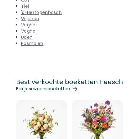
Oss
Tiel
's-Hertogenbosch
Wijchen
Veghel
Veghel
Uden
Rosmalen
Best verkochte boeketten Heesch
Navigeren door de elementen van de carrousel is mogelij
Druk om carrousel over te slaan
Druk op om naar carrouselnavigatie te gaan
Bekijk seizoensboeketten