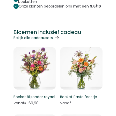
boeketten
Onze klanten beoordelen ons met een
9.6/10
Bloemen inclusief cadeau
Navigeren door de elementen van de carrousel is mogelij
Druk om carrousel over te slaan
Druk op om naar carrouselnavigatie te gaan
Bekijk alle cadeausets
Boeket Bijzonder royaal
Boeket Pastelfeestje
Vanaf
€ 69,98
Vanaf