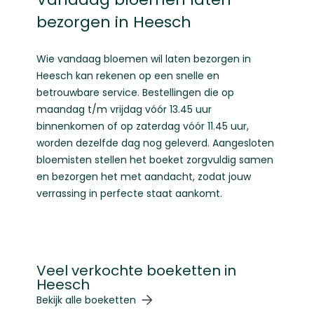
bezorgen in Heesch
Wie vandaag bloemen wil laten bezorgen in
Heesch kan rekenen op een snelle en
betrouwbare service. Bestellingen die op
maandag t/m vrijdag vóór 13.45 uur
binnenkomen of op zaterdag vóór 11.45 uur,
worden dezelfde dag nog geleverd. Aangesloten
bloemisten stellen het boeket zorgvuldig samen
en bezorgen het met aandacht, zodat jouw
verrassing in perfecte staat aankomt.
Veel verkochte boeketten in
Heesch
Navigeren door de elementen van de carrousel is mogelij
Druk om carrousel over te slaan
Druk op om naar carrouselnavigatie te gaan
Bekijk alle boeketten