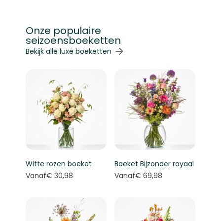
Onze populaire
seizoensboeketten
Navigeren door de elementen van de carrousel is mogelij
Druk om carrousel over te slaan
Druk op om naar carrouselnavigatie te gaan
Bekijk alle luxe boeketten
Witte rozen boeket
Boeket Bijzonder royaal
Vanaf
€ 30,98
Vanaf
€ 69,98