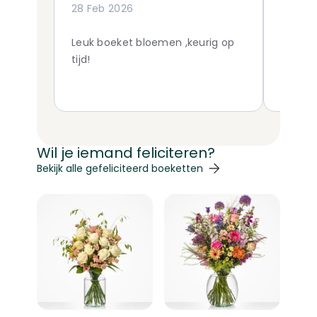
28 Feb 2026
24 Mar
Leuk boeket bloemen ,keurig op
Very h
tijd!
ordered
sister 
Wil je iemand feliciteren?
Navigeren door de elementen van de carrousel is mogelij
Druk om carrousel over te slaan
Druk op om naar carrouselnavigatie te gaan
Bekijk alle gefeliciteerd boeketten