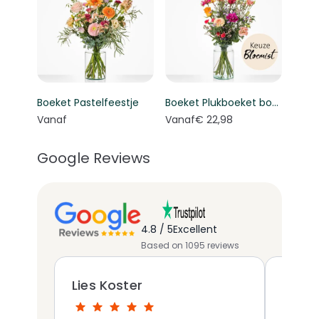
Boeket Pastelfeestje
Boeket Plukboeket bont - Keuze bloemist
Vanaf
Vanaf
€ 22,98
Google Reviews
4.8 / 5
Excellent
Based on 1095 reviews
Lies Koster
Ana-