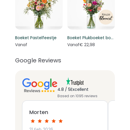
Boeket Pastelfeestje
Boeket Plukboeket bont - Keuze bloemist
Vanaf
Vanaf
€ 22,98
Google Reviews
4.8 / 5
Excellent
Based on 1095 reviews
Morten
Patri
21 Feb 2026
03 Mar