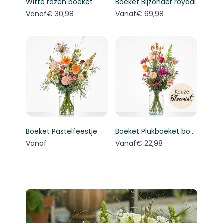
Witte rozen boeket
Boeket Bijzonder royaal
Vanaf
€ 30,98
Vanaf
€ 69,98
Boeket Pastelfeestje
Boeket Plukboeket bont - Keuze bloemist
Vanaf
Vanaf
€ 22,98