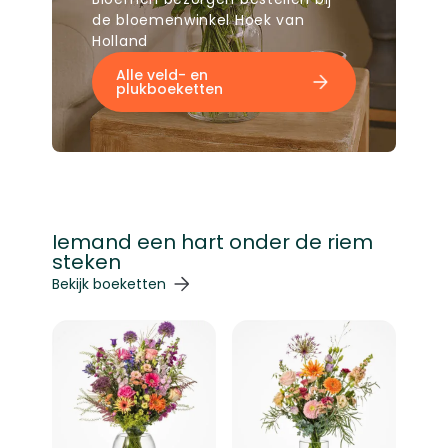
de bloemenwinkel Hoek van
Holland
Alle veld- en
plukboeketten
Iemand een hart onder de riem
steken
Navigeren door de elementen van de carrousel is mogelij
Druk om carrousel over te slaan
Druk op om naar carrouselnavigatie te gaan
Bekijk boeketten