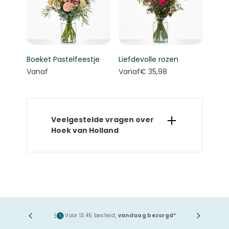
Boeket Pastelfeestje
Liefdevolle rozen
Vanaf
Vanaf
€ 35,98
Veelgestelde vragen over
Hoek van Holland
ging
Voor 13.45 besteld,
vandaag bezorgd*