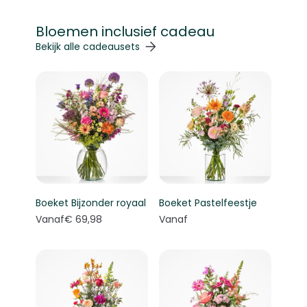
Bloemen inclusief cadeau
Navigeren door de elementen van de carrousel is mogelij
Druk om carrousel over te slaan
Druk op om naar carrouselnavigatie te gaan
Bekijk alle cadeausets
Boeket Bijzonder royaal
Boeket Pastelfeestje
Vanaf
€ 69,98
Vanaf