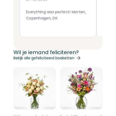
Everything was perfect! Morten,
Wat ee
Copenhagen, DK
profes
bloemen
TOP ! K
ANTWE
Wil je iemand feliciteren?
Navigeren door de elementen van de carrousel is mogelij
Druk om carrousel over te slaan
Druk op om naar carrouselnavigatie te gaan
Bekijk alle gefeliciteerd boeketten