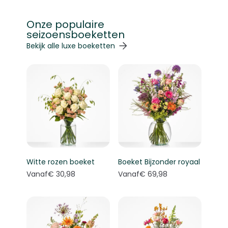
Onze populaire
seizoensboeketten
Navigeren door de elementen van de carrousel is mogelij
Druk om carrousel over te slaan
Druk op om naar carrouselnavigatie te gaan
Bekijk alle luxe boeketten
Witte rozen boeket
Boeket Bijzonder royaal
Vanaf
€ 30,98
Vanaf
€ 69,98