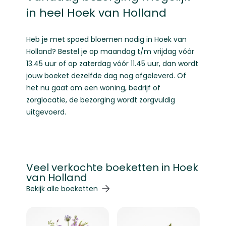
in heel Hoek van Holland
Heb je met spoed bloemen nodig in Hoek van
Holland? Bestel je op maandag t/m vrijdag vóór
13.45 uur of op zaterdag vóór 11.45 uur, dan wordt
jouw boeket dezelfde dag nog afgeleverd. Of
het nu gaat om een woning, bedrijf of
zorglocatie, de bezorging wordt zorgvuldig
uitgevoerd.
Veel verkochte boeketten in Hoek
van Holland
Navigeren door de elementen van de carrousel is mogelij
Druk om carrousel over te slaan
Druk op om naar carrouselnavigatie te gaan
Bekijk alle boeketten