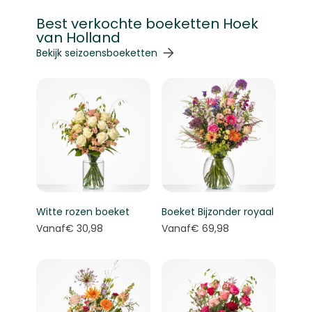
Best verkochte boeketten Hoek
van Holland
Navigeren door de elementen van de carrousel is mogelij
Druk om carrousel over te slaan
Druk op om naar carrouselnavigatie te gaan
Bekijk seizoensboeketten
Witte rozen boeket
Boeket Bijzonder royaal
Vanaf
€ 30,98
Vanaf
€ 69,98