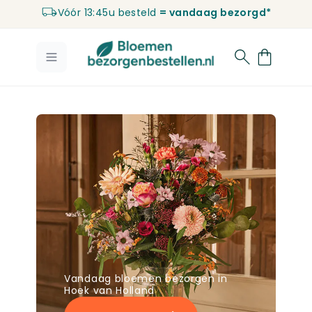
Vóór 13:45u besteld
= vandaag bezorgd*
Ga naar de inhoud
Vandaag bloemen bezorgen in
Hoek van Holland