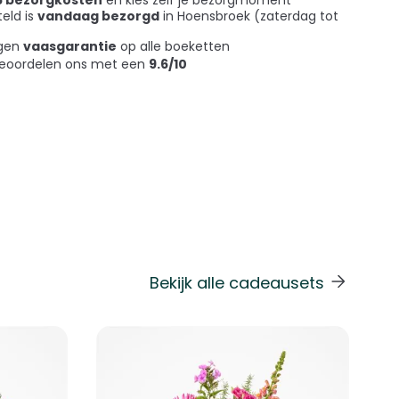
teld is
vandaag bezorgd
in Hoensbroek (zaterdag tot
agen
vaasgarantie
op alle boeketten
beoordelen ons met een
9.6/10
Bekijk alle cadeausets
 de carrouselnavigatie gaan met de overslaan links.