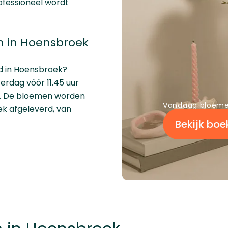
rofessioneel wordt
 in Hoensbroek
d in Hoensbroek?
erdag vóór 11.45 uur
rd. De bloemen worden
Vandaag bloeme
ek afgeleverd, van
Bekijk boe