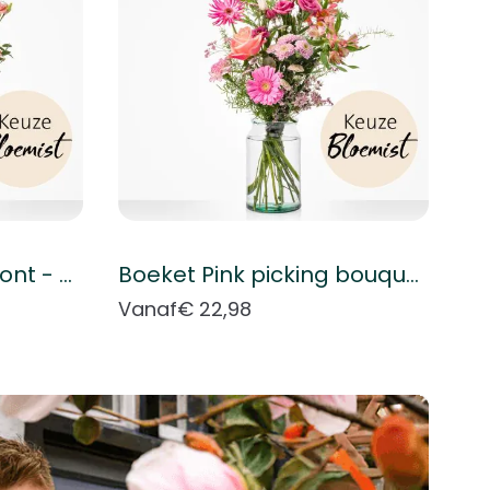
Boeket Plukboeket bont - Keuze bloemist
Boeket Pink picking bouquet - Florist's choice
Vanaf
€ 22,98