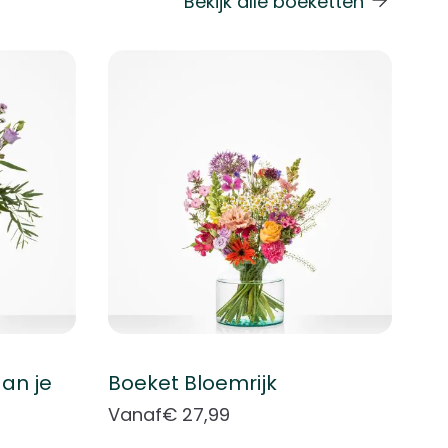
Bekijk alle boeketten
 de carrouselnavigatie gaan met de overslaan links.
an je
Boeket Bloemrijk
Vanaf
€ 27,99