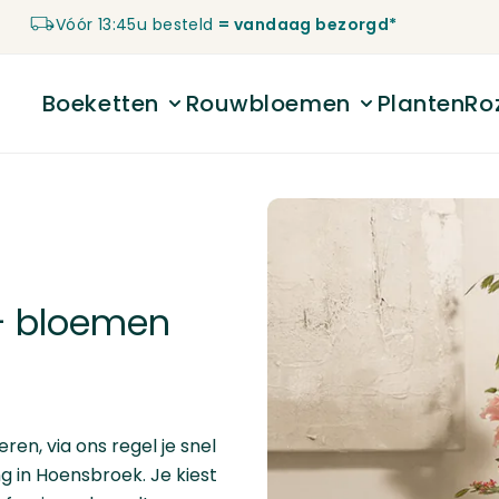
Vóór 13:45u besteld
= vandaag bezorgd*
Boeketten
Rouwbloemen
Planten
Ro
Toggle submenu for Boeketten
Toggle submenu 
– bloemen
ren, via ons regel je snel
 in Hoensbroek. Je kiest