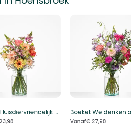
n in Hoensbroek
k met de tabtoets. U kunt de carrousel overslaan of direct naar
Boeket Huisdiervriendelijk boeket
Boeket We denken a
23,98
Vanaf
€ 27,98