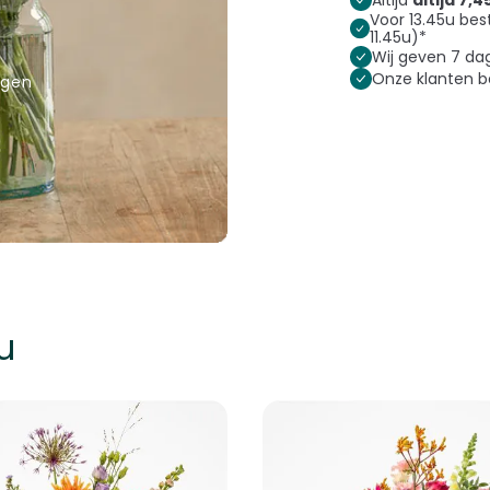
Voor 13.45u bes
11.45u)*
Wij geven 7 d
Onze klanten 
rgen
u
k met de tabtoets. U kunt de carrousel overslaan of direct naar