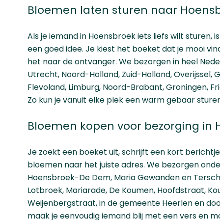
Bloemen laten sturen naar Hoens
Als je iemand in Hoensbroek iets liefs wilt sturen, i
een goed idee. Je kiest het boeket dat je mooi vin
het naar de ontvanger. We bezorgen in heel Neder
Utrecht
,
Noord-Holland
,
Zuid-Holland
,
Overijssel
,
G
Flevoland
,
Limburg
,
Noord-Brabant
,
Groningen
,
Fr
Zo kun je vanuit elke plek een warm gebaar sturen
Bloemen kopen voor bezorging in
Je zoekt een boeket uit, schrijft een kort berichtj
bloemen naar het juiste adres. We bezorgen onde
Hoensbroek-De Dem, Maria Gewanden en Tersch
Lotbroek, Mariarade, De Koumen, Hoofdstraat, Ko
Weijenbergstraat, in de gemeente Heerlen en doo
maak je eenvoudig iemand blij met een vers en m