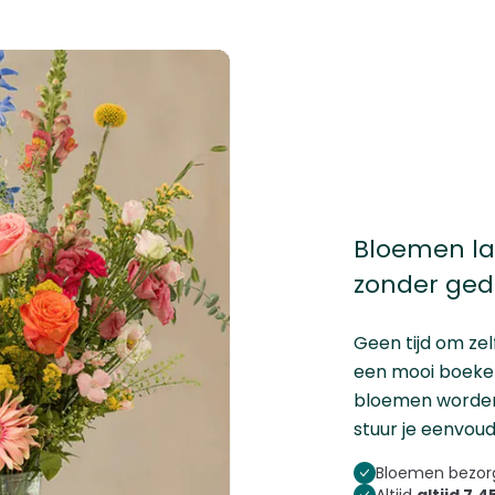
Bloemen la
zonder ge
Geen tijd om zel
een mooi boeket
bloemen worden v
stuur je eenvoud
Bloemen bezorg
Altijd
altijd 7,