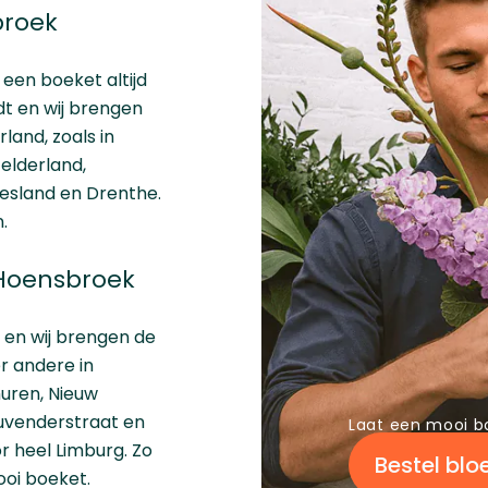
broek
s een boeket altijd
dt en wij brengen
land, zoals in
elderland
,
iesland
en
Drenthe
.
.
 Hoensbroek
e en wij brengen de
r andere in
uren, Nieuw
uvenderstraat en
Laat een mooi b
r heel Limburg. Zo
Bestel bl
ooi boeket.