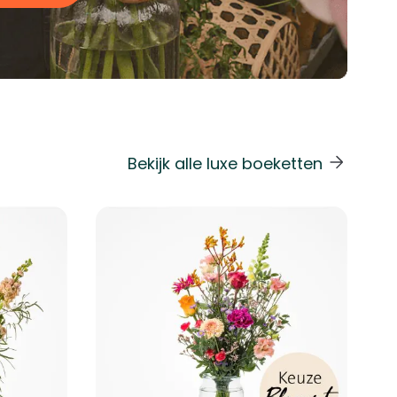
Bekijk alle luxe boeketten
 de carrouselnavigatie gaan met de overslaan links.