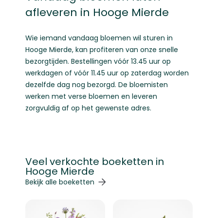
afleveren in Hooge Mierde
Wie iemand vandaag bloemen wil sturen in
Hooge Mierde, kan profiteren van onze snelle
bezorgtijden. Bestellingen vóór 13.45 uur op
werkdagen of vóór 11.45 uur op zaterdag worden
dezelfde dag nog bezorgd. De bloemisten
werken met verse bloemen en leveren
zorgvuldig af op het gewenste adres.
Veel verkochte boeketten in
Hooge Mierde
Navigeren door de elementen van de carrousel is mogelij
Druk om carrousel over te slaan
Druk op om naar carrouselnavigatie te gaan
Bekijk alle boeketten