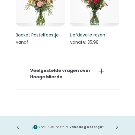
Boeket Pastelfeestje
Liefdevolle rozen
Vanaf
Vanaf
€ 35,98
Veelgestelde vragen over
Hooge Mierde
ging
Voor 13.45 besteld,
vandaag bezorgd*