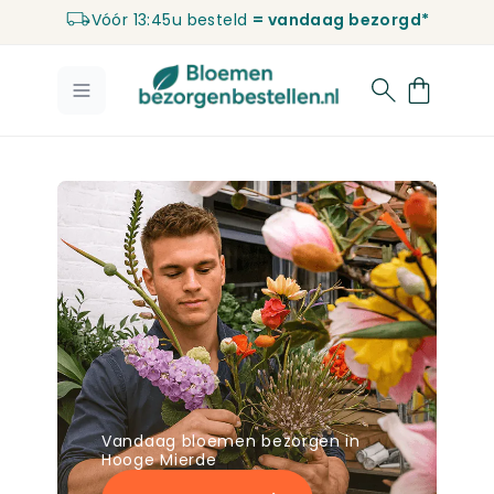
Vóór 13:45u besteld
= vandaag bezorgd*
Ga naar de inhoud
Vandaag bloemen bezorgen in
Hooge Mierde