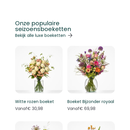
Onze populaire
seizoensboeketten
Navigeren door de elementen van de carrousel is mogelij
Druk om carrousel over te slaan
Druk op om naar carrouselnavigatie te gaan
Bekijk alle luxe boeketten
Witte rozen boeket
Boeket Bijzonder royaal
Vanaf
€ 30,98
Vanaf
€ 69,98