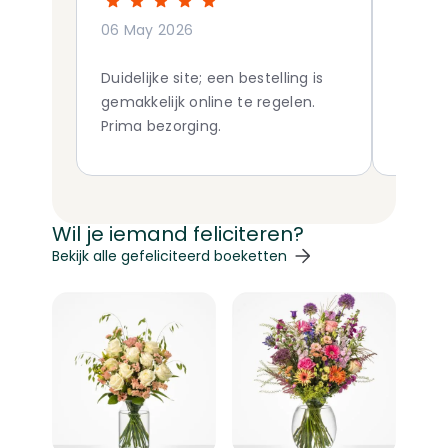
06 May 2026
09 Apr
Duidelijke site; een bestelling is
Vanuit
gemakkelijk online te regelen.
dezelf
Prima bezorging.
bezorgd
pracht
kaartj
superbl
Wil je iemand feliciteren?
Navigeren door de elementen van de carrousel is mogelij
Druk om carrousel over te slaan
Druk op om naar carrouselnavigatie te gaan
Bekijk alle gefeliciteerd boeketten