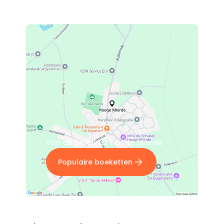
Van dé bloemist Hooge Mierde
Populaire boeketten