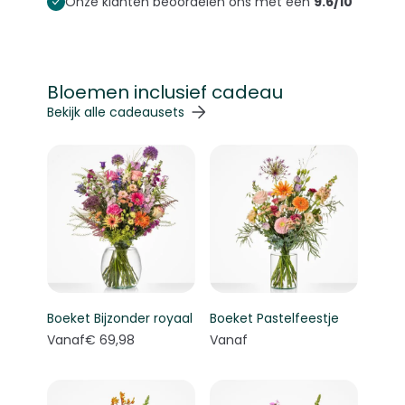
Onze klanten beoordelen ons met een
9.6/10
Bloemen inclusief cadeau
Navigeren door de elementen van de carrousel is mogelij
Druk om carrousel over te slaan
Druk op om naar carrouselnavigatie te gaan
Bekijk alle cadeausets
Boeket Bijzonder royaal
Boeket Pastelfeestje
Vanaf
€ 69,98
Vanaf