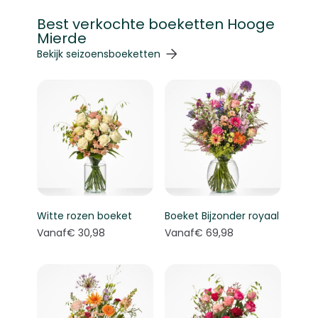
Best verkochte boeketten Hooge
Mierde
Navigeren door de elementen van de carrousel is mogelij
Druk om carrousel over te slaan
Druk op om naar carrouselnavigatie te gaan
Bekijk seizoensboeketten
Witte rozen boeket
Boeket Bijzonder royaal
Vanaf
€ 30,98
Vanaf
€ 69,98