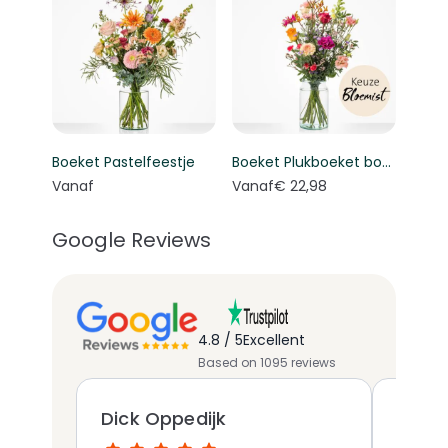
Boeket Pastelfeestje
Boeket Plukboeket bont - Keuze bloemist
Vanaf
Vanaf
€ 22,98
Google Reviews
4.8 / 5
Excellent
Based on 1095 reviews
Dick Oppedijk
Marit