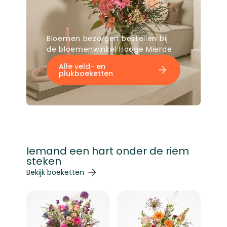
Bloemen bezorgen bestellen bij
de bloemenwinkel Hooge Mierde
Alle veld- en
plukboeketten
Iemand een hart onder de riem
steken
Navigeren door de elementen van de carrousel is mogelij
Druk om carrousel over te slaan
Druk op om naar carrouselnavigatie te gaan
Bekijk boeketten