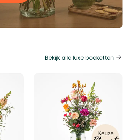
Bekijk alle luxe boeketten
 de carrouselnavigatie gaan met de overslaan links.