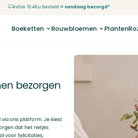
Vóór 13:45u besteld
= vandaag bezorgd*
Boeketten
Rouwbloemen
Planten
Ro
Toggle submenu for Boeketten
Toggle submenu 
emen bezorgen
 via ons platform. Je kiest
orgen dat het netjes
 voor felicitaties,