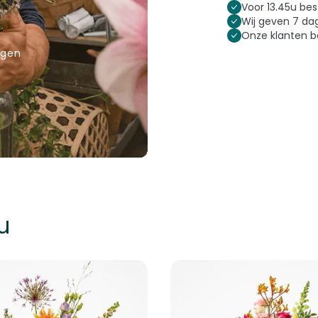
Voor 13.45u bes
Wij geven 7 d
Onze klanten 
rgen
u
k met de tabtoets. U kunt de carrousel overslaan of direct naar