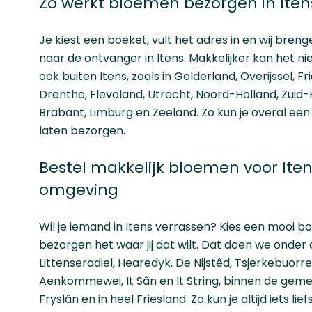
Zo werkt bloemen bezorgen in Iten
Je kiest een boeket, vult het adres in en wij bre
naar de ontvanger in Itens. Makkelijker kan het n
ook buiten Itens, zoals in
Gelderland
,
Overijssel
,
Fr
Drenthe
,
Flevoland
,
Utrecht
,
Noord-Holland
,
Zuid-
Brabant
,
Limburg
en
Zeeland
. Zo kun je overal ee
laten bezorgen.
Bestel makkelijk bloemen voor Ite
omgeving
Wil je iemand in Itens verrassen? Kies een mooi bo
bezorgen het waar jij dat wilt. Dat doen we onder 
Littenseradiel, Hearedyk, De Nijstêd, Tsjerkebuorren
Aenkommewei, It Sân en It String, binnen de ge
Fryslân en in heel Friesland. Zo kun je altijd iets lie