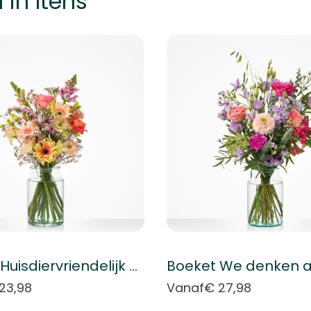
 in Itens
k met de tabtoets. U kunt de carrousel overslaan of direct naar
Boeket Huisdiervriendelijk boeket
Boeket We denken a
23,98
Vanaf
€ 27,98