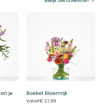
Bekijk alle boeketten
 de carrouselnavigatie gaan met de overslaan links.
an je
Boeket Bloemrijk
Vanaf
€ 27,99