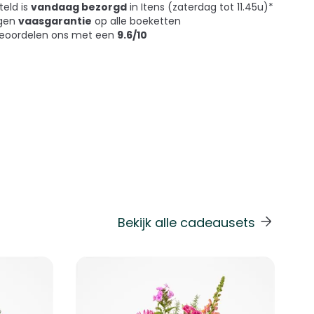
teld is
vandaag bezorgd
in Itens (zaterdag tot 11.45u)*
agen
vaasgarantie
op alle boeketten
beoordelen ons met een
9.6/10
Bekijk alle cadeausets
 de carrouselnavigatie gaan met de overslaan links.