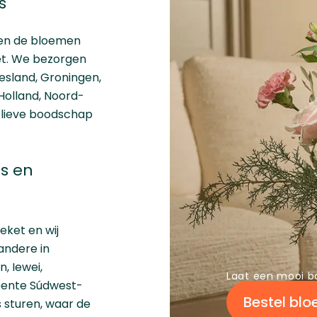
s
ngen de bloemen
iet. We bezorgen
iesland
,
Groningen
,
Holland
,
Noord-
n lieve boodschap
ns en
eket en wij
andere in
, Iewei,
Laat een mooi b
meente Súdwest-
Bestel bl
fs sturen, waar de