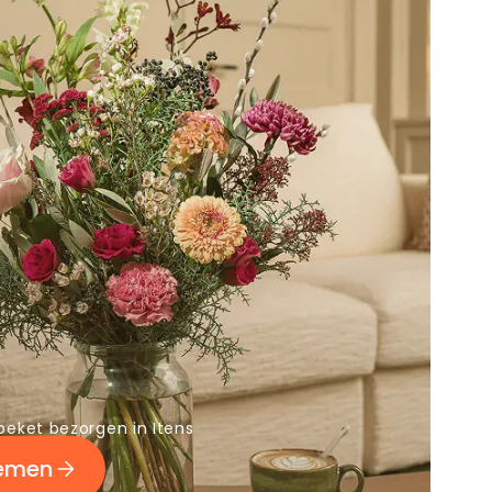
oeket bezorgen in Itens
oemen