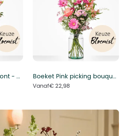
Boeket Plukboeket bont - Keuze bloemist
Boeket Pink picking bouquet - Florist's choice
Vanaf
€ 22,98