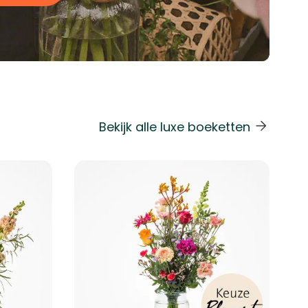
Bekijk alle luxe boeketten
 de carrouselnavigatie gaan met de overslaan links.