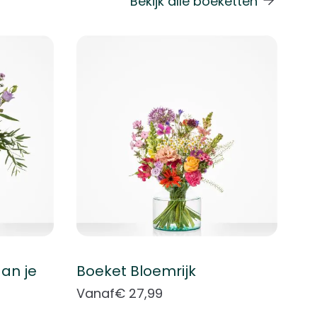
Bekijk alle boeketten
 de carrouselnavigatie gaan met de overslaan links.
an je
Boeket Bloemrijk
Vanaf
€ 27,99