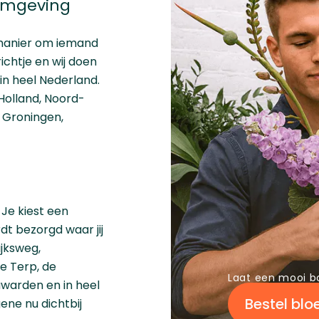
omgeving
 manier om iemand
richtje en wij doen
in heel Nederland.
Holland
,
Noord-
,
Groningen
,
 Je kiest een
dt bezorgd waar jij
ijksweg,
de Terp, de
Laat een mooi b
warden en in heel
Bestel bl
gene nu dichtbij