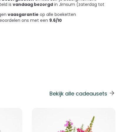
teld is
vandaag bezorgd
in Jirnsum (zaterdag tot
agen
vaasgarantie
op alle boeketten
beoordelen ons met een
9.6/10
Bekijk alle cadeausets
 de carrouselnavigatie gaan met de overslaan links.