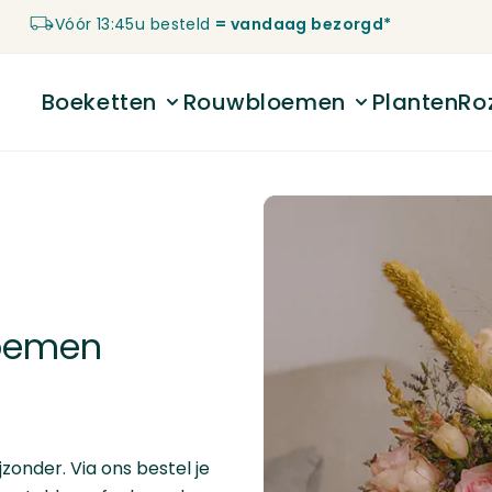
Vóór 13:45u besteld
= vandaag bezorgd*
Boeketten
Rouwbloemen
Planten
Ro
Toggle submenu for Boeketten
Toggle submenu 
loemen
onder. Via ons bestel je