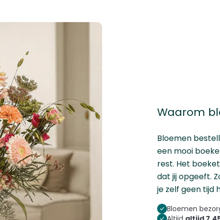
Waarom blo
Bloemen bestel
een mooi boeket,
rest. Het boeke
dat jij opgeeft. 
je zelf geen tij
Bloemen bezorg
Altijd
altijd 7,