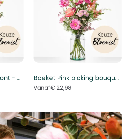
Boeket Plukboeket bont - Keuze bloemist
Boeket Pink picking bouquet - Florist's choice
Vanaf
€ 22,98