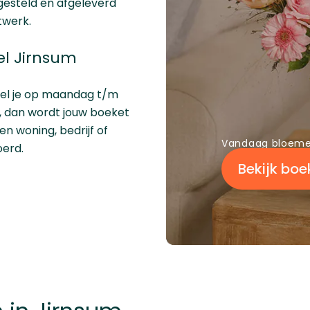
gesteld en afgeleverd
twerk.
el Jirnsum
tel je op maandag t/m
ur, dan wordt jouw boeket
n woning, bedrijf of
Vandaag bloeme
oerd.
Bekijk boe