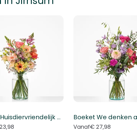
 in Jirnsum
k met de tabtoets. U kunt de carrousel overslaan of direct naar
Boeket Huisdiervriendelijk boeket
Boeket We denken a
23,98
Vanaf
€ 27,98