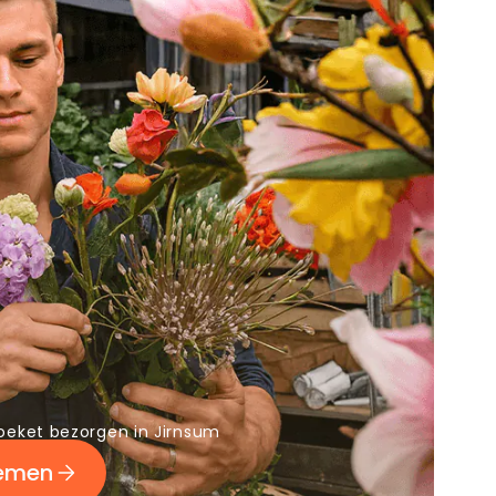
oeket bezorgen in Jirnsum
oemen