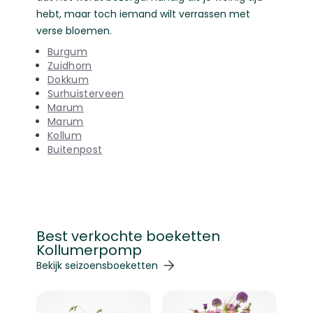
hebt, maar toch iemand wilt verrassen met
verse bloemen.
Burgum
Zuidhorn
Dokkum
Surhuisterveen
Marum
Marum
Kollum
Buitenpost
Best verkochte boeketten
Kollumerpomp
Navigeren door de elementen van de carrousel is mogelij
Druk om carrousel over te slaan
Druk op om naar carrouselnavigatie te gaan
Bekijk seizoensboeketten