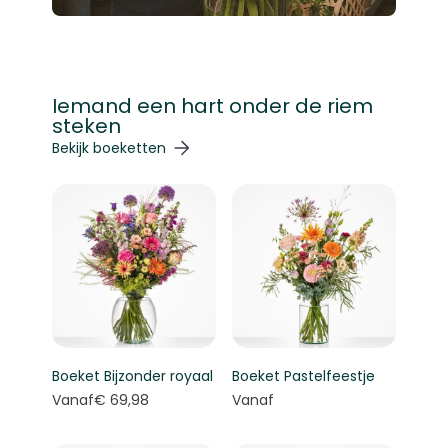
Iemand een hart onder de riem
steken
Navigeren door de elementen van de carrousel is mogelij
Druk om carrousel over te slaan
Druk op om naar carrouselnavigatie te gaan
Bekijk boeketten
Boeket Bijzonder royaal
Boeket Pastelfeestje
Vanaf
€ 69,98
Vanaf