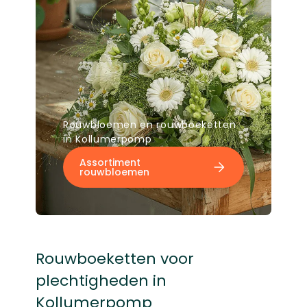
Rouwbloemen en rouwboeketten
in Kollumerpomp
Assortiment
rouwbloemen
Rouwboeketten voor
plechtigheden in
Kollumerpomp