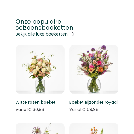
Onze populaire
seizoensboeketten
Navigeren door de elementen van de carrousel is mogelij
Druk om carrousel over te slaan
Druk op om naar carrouselnavigatie te gaan
Bekijk alle luxe boeketten
Witte rozen boeket
Boeket Bijzonder royaal
Vanaf
€ 30,98
Vanaf
€ 69,98