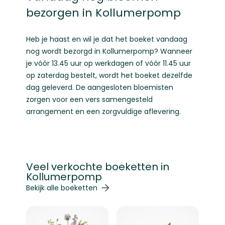
bezorgen in Kollumerpomp
Heb je haast en wil je dat het boeket vandaag
nog wordt bezorgd in Kollumerpomp? Wanneer
je vóór 13.45 uur op werkdagen of vóór 11.45 uur
op zaterdag bestelt, wordt het boeket dezelfde
dag geleverd. De aangesloten bloemisten
zorgen voor een vers samengesteld
arrangement en een zorgvuldige aflevering.
Veel verkochte boeketten in
Kollumerpomp
Navigeren door de elementen van de carrousel is mogelij
Druk om carrousel over te slaan
Druk op om naar carrouselnavigatie te gaan
Bekijk alle boeketten