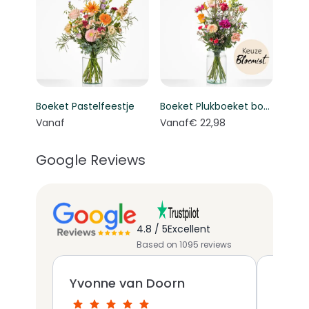
Boeket Pastelfeestje
Boeket Plukboeket bont - Keuze bloemist
Vanaf
Vanaf
€ 22,98
Google Reviews
4.8 / 5
Excellent
Based on 1095 reviews
Yvonne van Doorn
John