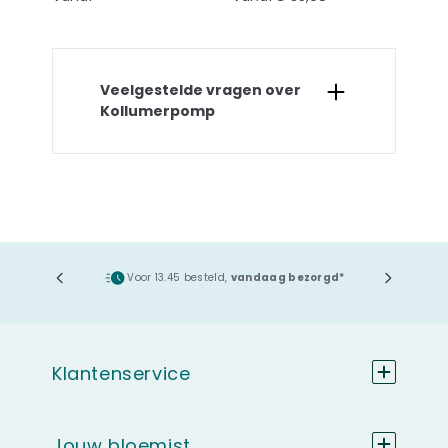
Veelgestelde vragen over
Kollumerpomp
ging
Voor 13.45 besteld,
vandaag bezorgd*
Klantenservice
Jouw bloemist