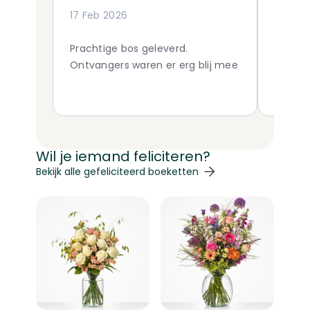
17 Feb 2026
04 Jun
Prachtige bos geleverd.
Wow, w
Ontvangers waren er erg blij mee
compan
fast de
Wil je iemand feliciteren?
Navigeren door de elementen van de carrousel is mogelij
Druk om carrousel over te slaan
Druk op om naar carrouselnavigatie te gaan
Bekijk alle gefeliciteerd boeketten