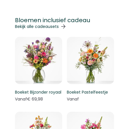
Bloemen inclusief cadeau
Navigeren door de elementen van de carrousel is mogelij
Druk om carrousel over te slaan
Druk op om naar carrouselnavigatie te gaan
Bekijk alle cadeausets
Boeket Bijzonder royaal
Boeket Pastelfeestje
Vanaf
€ 69,98
Vanaf