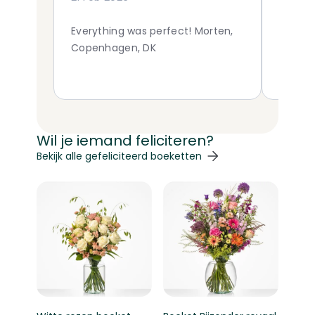
Everything was perfect! Morten,
Een mo
Copenhagen, DK
Tersche
boeket
plaatje
Wil je iemand feliciteren?
Navigeren door de elementen van de carrousel is mogelij
Druk om carrousel over te slaan
Druk op om naar carrouselnavigatie te gaan
Bekijk alle gefeliciteerd boeketten