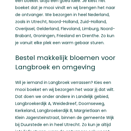
een boeket altijd een goed idee. Je kiest het
boeket dat je mooi vindt en wij brengen het naar
de ontvanger. We bezorgen in heel Nederland,
zoals in
Utrecht
,
Noord-Holland
,
Zuid-Holland
,
Overijssel
,
Gelderland
,
Flevoland
,
Limburg
,
Noord-
Brabant
,
Groningen
,
Friesland
en
Drenthe
. Zo kun
je vanuit elke plek een warm gebaar sturen.
Bestel makkelijk bloemen voor
Langbroek en omgeving
Wil je iemand in Langbroek verrassen? Kies een
mooi boeket en wij bezorgen het waar jij dat wilt.
Dat doen we onder andere in Landelijk gebied,
Langbroekerdijk A, Weidedreef, Doornseweg,
Kerkeland, Langbroekerdijk B, Margrietlaan en
Klein Jagersteinstraat, binnen de gemeente Wijk
bij Duurstede en in heel Utrecht. Zo kun je altijd