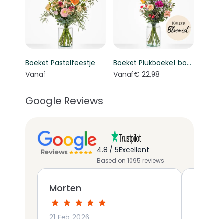
Boeket Pastelfeestje
Boeket Plukboeket bont - Keuze bloemist
Vanaf
Vanaf
€ 22,98
Google Reviews
4.8 / 5
Excellent
Based on 1095 reviews
Morten
Sjoer
21 Feb 2026
12 Mar