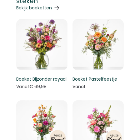
steken
Navigeren door de elementen van de carrousel is mogelij
Druk om carrousel over te slaan
Druk op om naar carrouselnavigatie te gaan
Bekijk boeketten
Boeket Bijzonder royaal
Boeket Pastelfeestje
Vanaf
€ 69,98
Vanaf