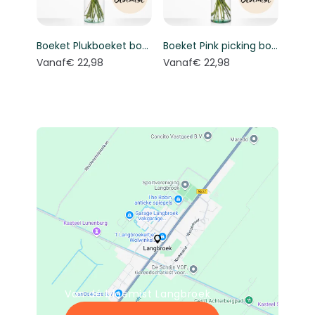
Boeket Plukboeket bont - Keuze bloemist
Boeket Pink picking bouquet - Florist's choice
Vanaf
€ 22,98
Vanaf
€ 22,98
Van dé bloemist Langbroek