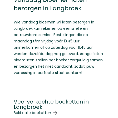
bezorgen in Langbroek
Wie vandaag bloemen wil laten bezorgen in
Langbroek kan rekenen op een snelle en
betrouwbare service. Bestellingen die op
maandag t/m vrijdag vóór 13.45 uur
binnenkomen of op zaterdag vóór 11.45 uur,
worden dezelfde dag nog geleverd. Aangesloten
bloemisten stellen het boeket zorgvuldig samen
en bezorgen het met aandacht, zodat jouw
verrassing in perfecte staat aankomt.
Veel verkochte boeketten in
Langbroek
Navigeren door de elementen van de carrousel is mogelij
Druk om carrousel over te slaan
Druk op om naar carrouselnavigatie te gaan
Bekijk alle boeketten