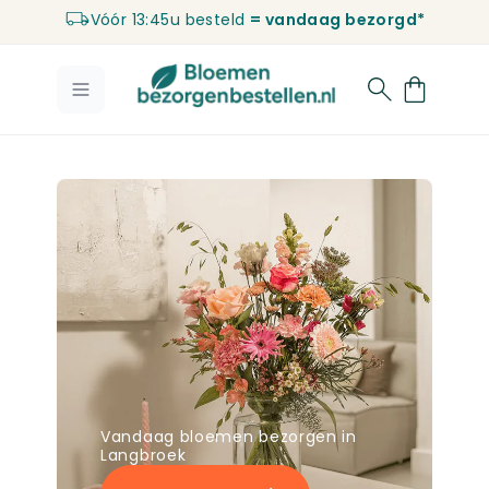
Vóór 13:45u besteld
= vandaag bezorgd*
Ga naar de inhoud
Vandaag bloemen bezorgen in
Langbroek