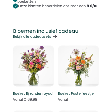
boeketten
Onze klanten beoordelen ons met een
9.6/10
Bloemen inclusief cadeau
Navigeren door de elementen van de carrousel is mogelij
Druk om carrousel over te slaan
Druk op om naar carrouselnavigatie te gaan
Bekijk alle cadeausets
Boeket Bijzonder royaal
Boeket Pastelfeestje
Vanaf
€ 69,98
Vanaf