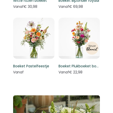
Witte rozen boeket
Boeket Bijzonder royaal
Vanaf
€ 30,98
Vanaf
€ 69,98
Boeket Pastelfeestje
Boeket Plukboeket bont - Keuze bloemist
Vanaf
Vanaf
€ 22,98