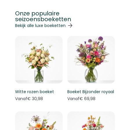
Onze populaire
seizoensboeketten
Navigeren door de elementen van de carrousel is mogelij
Druk om carrousel over te slaan
Druk op om naar carrouselnavigatie te gaan
Bekijk alle luxe boeketten
Witte rozen boeket
Boeket Bijzonder royaal
Vanaf
€ 30,98
Vanaf
€ 69,98