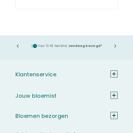
ging
Voor 13.45 besteld,
vandaag bezorgd*
Klantenservice
Jouw bloemist
Bloemen bezorgen